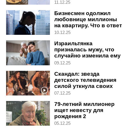
командиром
11.12.25
Бизнесмен одолжил
любовнице миллионы
на квартиру. Что в ответ
потребовала жена
10.12.25
Израильтянка
призналась мужу, что
случайно изменила ему
25 лет назад. Вот его
09.12.25
реакция
Скандал: звезда
детского телевидения
силой уткнула своих
детей в торт на дне
07.12.25
рождения
79-летний миллионер
ищет невесту для
рождения 2
наследников: вот его
05.12.25
требования