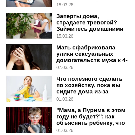
история
18.03.26
Заперты дома,
страдаете тревогой?
Займитесь домашними
растениями
15.03.26
Мать сфабриковала
улики сексуальных
домогательств мужа к 4-
летней дочери
07.03.26
Что полезного сделать
по хозяйству, пока вы
сидите дома из-за
войны
01.03.26
"Мама, а Пурима в этом
году не будет?": как
объяснить ребенку, что
происходит
01.03.26