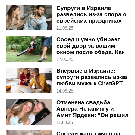
Супруги в Израиле
развелись из-за спора о
еврейских праздниках
21.09.25
Сосед шумно убирает
свой двор за вашим
окном после обеда. Как
это прекратить
17.09.25
Впервые в Израиле:
супруги развелись из-за
любви мужа к ChatGPT
14.09.25
Отменена свадьба
Авнера Нетаниягу и
Амит Ярдени: "Он решил
взять перерыв"
11.09.25
Соседи жарят мясо на