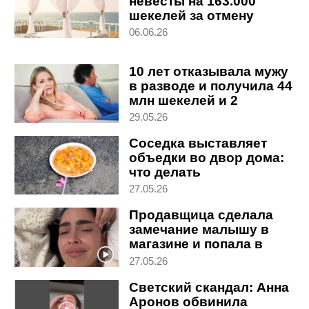
невесты на 163.000
шекелей за отмену
свадьбы
06.06.26
10 лет отказывала мужу
в разводе и получила 44
млн шекелей и 2
квартиры
29.05.26
Соседка выставляет
объедки во двор дома:
что делать
27.05.26
Продавщица сделала
замечание малышу в
магазине и попала в
виральный пост
27.05.26
Светский скандал: Анна
Аронов обвинила