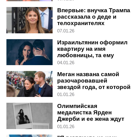
Впервые: внучка Трампа
рассказала о деде и
телохранителях
07.01.26
Израильтянин оформил
квартиру на имя
любовницы, та ему
изменила. Что решил
04.01.26
суд?
Меган названа самой
разочаровавшей
звездой года, от которой
бегут сотрудники
01.01.26
Олимпийская
медалистка Ярден
Джерби и ее жена ждут
ребенка
01.01.26