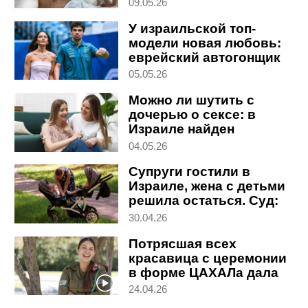
наркоза, не хочу жить"
09.05.26
У израильской топ-
модели новая любовь:
еврейский автогонщик
из Канады
05.05.26
Можно ли шутить с
дочерью о сексе: в
Израиле найден
научный ответ
04.05.26
Супруги гостили в
Израиле, жена с детьми
решила остаться. Суд:
ты похитила детей
30.04.26
Потрясшая всех
красавица с церемонии
в форме ЦАХАЛа дала
особое интервью
24.04.26