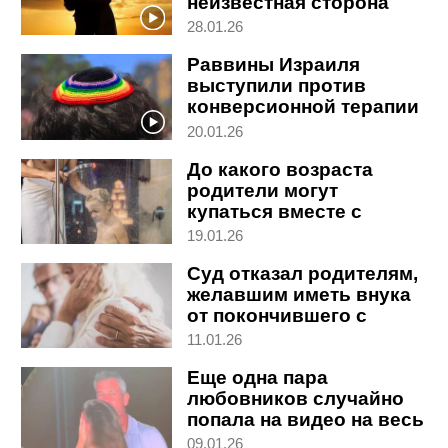
неизвестная сторона
войны в Израиле
28.01.26
Раввины Израиля
выступили против
конверсионной терапии
для религиозных ЛГБТ
20.01.26
До какого возраста
родители могут
купаться вместе с
ребенком: объясняет
19.01.26
адвокат
Суд отказал родителям,
желавшим иметь внука
от покончившего с
собой сына
11.01.26
Еще одна пара
любовников случайно
попала на видео на весь
мир
09.01.26