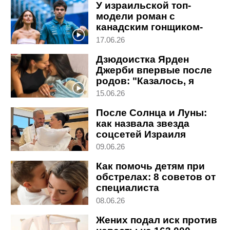
У израильской топ-
модели роман с
канадским гонщиком-
евреем: где они будут
17.06.26
жить
Дзюдоистка Ярден
Джерби впервые после
родов: "Казалось, я
рожаю стоя"
15.06.26
После Солнца и Луны:
как назвала звезда
соцсетей Израиля
третьего сына
09.06.26
Как помочь детям при
обстрелах: 8 советов от
специалиста
08.06.26
Жених подал иск против