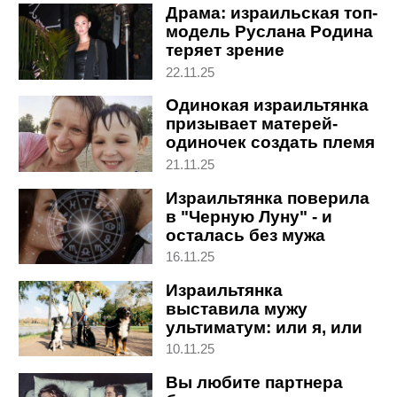
Драма: израильская топ-
модель Руслана Родина
теряет зрение
22.11.25
Одинокая израильтянка
призывает матерей-
одиночек создать племя
21.11.25
Израильтянка поверила
в "Черную Луну" - и
осталась без мужа
16.11.25
Израильтянка
выставила мужу
ультиматум: или я, или
твои собаки. Что он
10.11.25
решил
Вы любите партнера