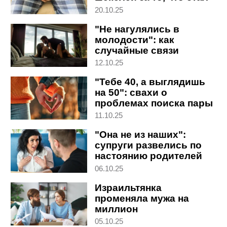
импотентом
20.10.25
"Не нагулялись в
молодости": как
случайные связи
влияют на серьезные
12.10.25
отношения
"Тебе 40, а выглядишь
на 50": свахи о
проблемах поиска пары
в Израиле
11.10.25
"Она не из наших":
супруги развелись по
настоянию родителей
мужа
06.10.25
Израильтянка
променяла мужа на
миллион
05.10.25