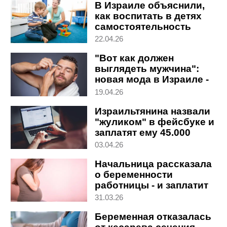
В Израиле объяснили,
как воспитать в детях
самостоятельность
22.04.26
"Вот как должен
выглядеть мужчина":
новая мода в Израиле -
луксмаксинг
19.04.26
Израильтянина назвали
"жуликом" в фейсбуке и
заплатят ему 45.000
шекелей
03.04.26
Начальница рассказала
о беременности
работницы - и заплатит
ей 15.000 шекелей
31.03.26
Беременная отказалась