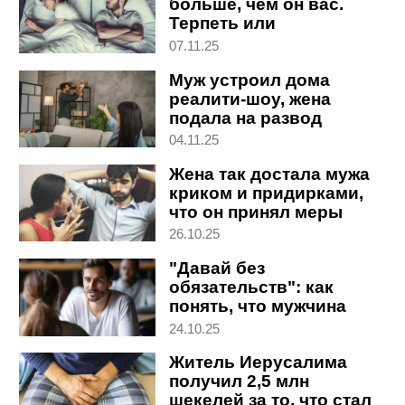
больше, чем он вас.
Терпеть или
расстаться?
07.11.25
Муж устроил дома
реалити-шоу, жена
подала на развод
04.11.25
Жена так достала мужа
криком и придирками,
что он принял меры
26.10.25
"Давай без
обязательств": как
понять, что мужчина
просто морочит вам
24.10.25
голову
Житель Иерусалима
получил 2,5 млн
шекелей за то, что стал