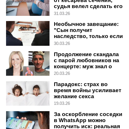
от кесарева сечения,
судья велел сделать его
принудительно
31.03.26
Необычное завещание:
"Сын получит
наследство, только если
разведется или
30.03.26
овдовеет"
Продолжение скандала
с парой любовников на
концерте: муж знал о
связи жены с боссом
20.03.26
Парадокс: страх во
время войны усиливает
желание секса
19.03.26
За оскорбление соседки
в WhatsApp можно
получить иск: реальная