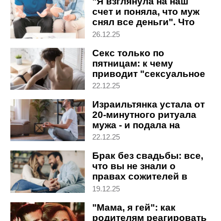
"Я взглянула на наш
счет и поняла, что муж
снял все деньги". Что
делать
26.12.25
Секс только по
пятницам: к чему
приводит "сексуальное
голодание" в паре
22.12.25
Израильтянка устала от
20-минутного ритуала
мужа - и подала на
развод
22.12.25
Брак без свадьбы: все,
что вы не знали о
правах сожителей в
Израиле (ядуим бе-
19.12.25
цибур)
"Мама, я гей": как
родителям реагировать