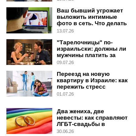
возвращения в
Ваш бывший угрожает
Великобританию
выложить интимные
фото в сеть. Что делать
13.07.26
"Тарелочницы" по-
израильски: должны ли
мужчины платить за
женщин на первом
09.07.26
свидании
Переезд на новую
квартиру в Израиле: как
пережить стресс
взрослым и детям
01.07.26
Два жениха, две
невесты: как справляют
ЛГБТ-свадьбы в
Израиле
30.06.26