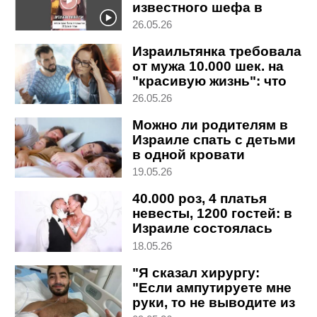
известного шефа в
переманивании поваров
26.05.26
из ее бара
Израильтянка требовала
от мужа 10.000 шек. на
"красивую жизнь": что
решил суд
26.05.26
Можно ли родителям в
Израиле спать с детьми
в одной кровати
19.05.26
40.000 роз, 4 платья
невесты, 1200 гостей: в
Израиле состоялась
свадьба года
18.05.26
"Я сказал хирургу:
"Если ампутируете мне
руки, то не выводите из