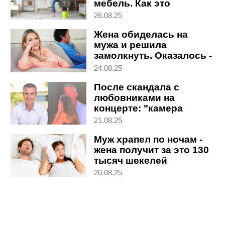
мебель. Как это
прекратить
26.08.25
Жена обиделась на
мужа и решила
замолкнуть. Оказалось -
навсегда
24.08.25
После скандала с
любовниками на
концерте: "камера
поцелуев" продолжает
21.08.25
работать
Муж храпел по ночам -
жена получит за это 130
тысяч шекелей
20.08.25