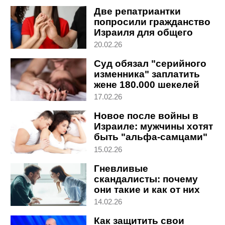
Две репатриантки
попросили гражданство
Израиля для общего
мужа
20.02.26
Суд обязал "серийного
изменника" заплатить
жене 180.000 шекелей
17.02.26
Новое после войны в
Израиле: мужчины хотят
быть "альфа-самцами"
15.02.26
Гневливые
скандалисты: почему
они такие и как от них
защититься
14.02.26
Как защитить свои