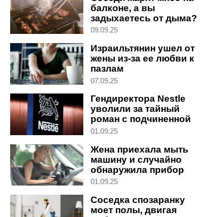
балконе, а вы
задыхаетесь от дыма?
Что говорит закон
09.09.25
Израильтянин ушел от
жены из-за ее любви к
пазлам
07.09.25
Гендиректора Nestle
уволили за тайный
роман с подчиненной
01.09.25
Жена приехала мыть
машину и случайно
обнаружила прибор
слежки
01.09.25
Соседка спозаранку
моет полы, двигая