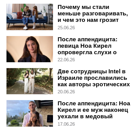
Почему мы стали
меньше разговаривать,
и чем это нам грозит
25.06.26
После аппендицита:
певица Ноа Кирел
опровергла слухи о
беременности
22.06.26
Две сотрудницы Intel в
Израиле прославились
как авторы эротических
романов
20.06.26
После аппендицита: Ноа
Кирел и ее муж наконец
уехали в медовый
месяц
17.06.26