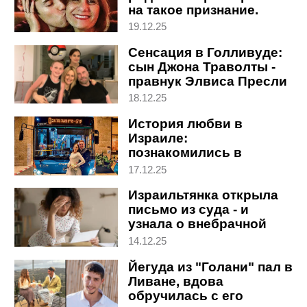
на такое признание.
Откровенное интервью
19.12.25
Сенсация в Голливуде:
сын Джона Траволты -
правнук Элвиса Пресли
18.12.25
История любви в
Израиле:
познакомились в
автобусе и после
17.12.25
свадьбы поехали на нем
Израильтянка открыла
домой
письмо из суда - и
узнала о внебрачной
дочери мужа
14.12.25
Йегуда из "Голани" пал в
Ливане, вдова
обручилась с его