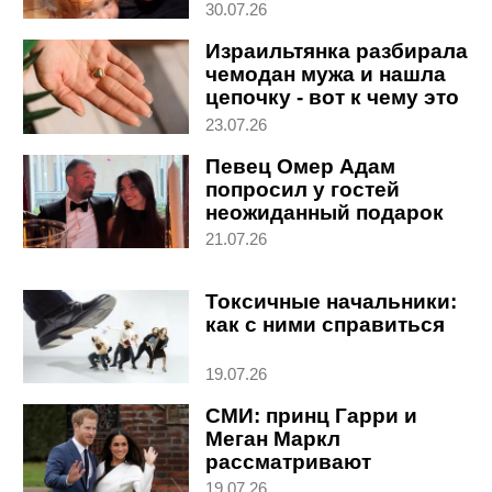
обнаружила, что
30.07.26
беременна
Израильтянка разбирала
чемодан мужа и нашла
цепочку - вот к чему это
привело
23.07.26
Певец Омер Адам
попросил у гостей
неожиданный подарок
на свадьбу
21.07.26
Токсичные начальники:
как с ними справиться
19.07.26
СМИ: принц Гарри и
Меган Маркл
рассматривают
возможность
19.07.26