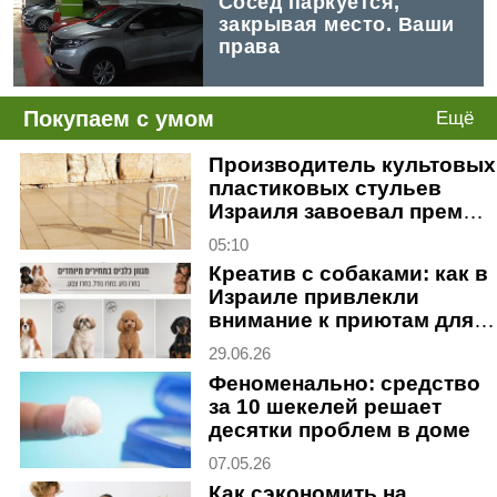
Сосед паркуется, 
закрывая место. Ваши 
права
Покупаем с умом
Ещё
Производитель культовых
пластиковых стульев
Израиля завоевал премию
за корзину для белья
05:10
Креатив с собаками: как в
Израиле привлекли
внимание к приютам для
животных
29.06.26
Феноменально: средство
за 10 шекелей решает
десятки проблем в доме
07.05.26
Как сэкономить на