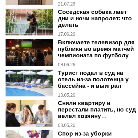
против
21.07.26
Соседская собака лает
дни и ночи напролет: что
делать
17.06.26
Включаете телевизор для
публики во время матчей
чемпионата по футболу?
Готовьтесь к иску
09.06.26
Турист подал в суд на
отель из-за полотенца у
бассейна - и выиграл
13.05.26
Сняли квартиру и
перестали платить, но суд
велел хозяину
"уменьшить аппетиты"
08.05.26
Спор из-за уборки