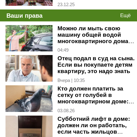
23.12.25
Ваши права
Ещё
Можно ли мыть свою
машину общей водой
многоквартирного дома?
Отвечает юрист
04:49
Отец подал в суд на сына.
Если вы покупаете детям
квартиру, это надо знать
Вчера | 10:35
Кто должен платить за
сетку от голубей в
многоквартирном доме:
объясняет адвокат
03.08.26
Субботний лифт в доме:
должен ли он работать,
если часть жильцов