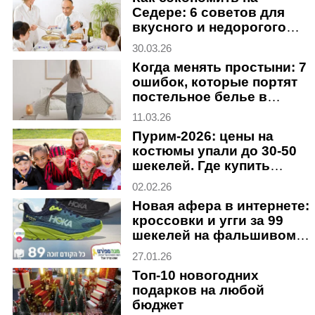
Седере: 6 советов для
вкусного и недорогого
ужина в Песах
30.03.26
Когда менять простыни: 7
ошибок, которые портят
постельное белье в
Израиле
11.03.26
Пурим-2026: цены на
костюмы упали до 30-50
шекелей. Где купить
дешевле
02.02.26
Новая афера в интернете:
кроссовки и угги за 99
шекелей на фальшивом
сайте
27.01.26
Топ-10 новогодних
подарков на любой
бюджет