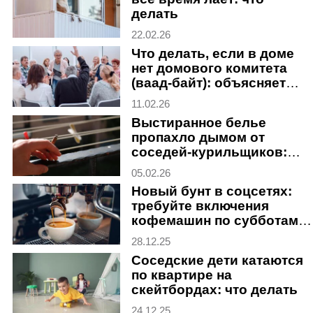
делать
22.02.26
Что делать, если в доме
нет домового комитета
(ваад-байт): объясняет
адвокат
11.02.26
Выстиранное белье
пропахло дымом от
соседей-курильщиков:
что делать
05.02.26
Новый бунт в соцсетях:
требуйте включения
кофемашин по субботам в
отелях Израиля
28.12.25
Соседские дети катаются
по квартире на
скейтбордах: что делать
24.12.25