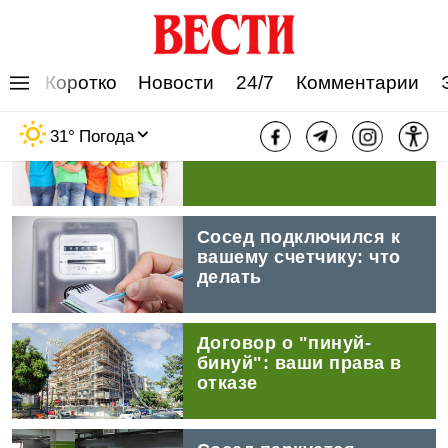
Коротко
Новости
24/7
Комментарии
Где выгоднее купить 
31
°
Погода
футболки к школе
Сосед подключился к 
вашему счетчику: что 
делать
Договор о "пинуй-
бинуй": ваши права в 
отказе