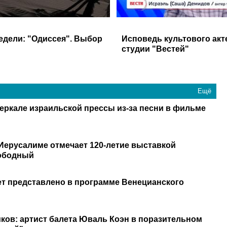
едели: "Одиссея". Выбор
Исповедь культового акт
"
студии "Вестей"
Ещё
зеркале израильской прессы из-за песни в фильме
 Иерусалиме отмечает 120-летие выставкой
вободный
ет представлено в программе Венецианского
ов: артист балета Юваль Коэн в поразительном