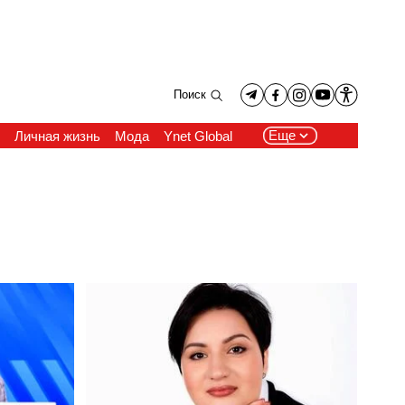
Поиск
Еще
ь
Личная жизнь
Мода
Ynet Global