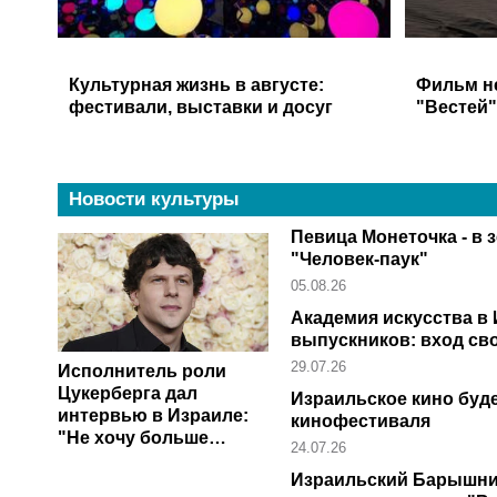
Культурная жизнь в августе:
Фильм н
фестивали, выставки и досуг
"Вестей
Новости культуры
Певица Монеточка - в 
"Человек-паук"
05.08.26
Академия искусства в
выпускников: вход с
29.07.26
Исполнитель роли
Цукерберга дал
Израильское кино буд
интервью в Израиле:
кинофестиваля
"Не хочу больше
24.07.26
играть его"
Израильский Барышник