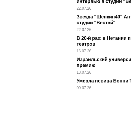
интервью в студии "В
22.07.26
Звезда "Шенкин40" Ан
студии "Вестей"
22.07.26
В 20-й раз: в Нетании
театров
16.07.26
Израильский универс
премию
13.07.26
Умерла певица Бонни Т
09.07.26