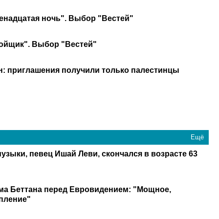
енадцатая ночь". Выбор "Вестей"
ойщик". Выбор "Вестей"
ян: приглашения получили только палестинцы
Ещё
узыки, певец Ишай Леви, скончался в возрасте 63
ма Беттана перед Евровидением: "Мощное,
пление"