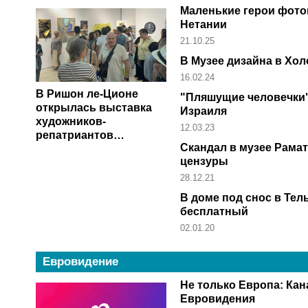
Маленькие герои фото
Нетании
21.10.25
В Музее дизайна в Хо
16.02.24
В Ришон ле-Ционе
"Пляшущие человечки"
открылась выставка
Израиля
художников-
12.03.23
репатриантов
Скандал в музее Рамат
"Израиль - мой дом"
цензуры
28.12.21
В доме под снос в Тел
бесплатный
02.01.20
Евровидение
Не только Европа: Кан
Евровидения