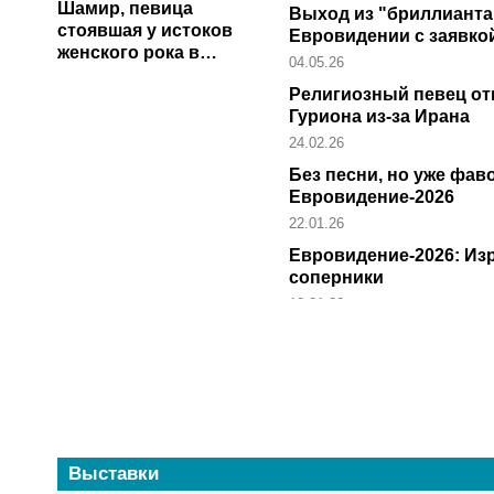
Шамир, певица
Выход из "бриллианта
стоявшая у истоков
Евровидении с заявко
женского рока в
04.05.26
Израиле
Религиозный певец от
Гуриона из-за Ирана
24.02.26
Без песни, но уже фав
Евровидение-2026
22.01.26
Евровидение-2026: Из
соперники
12.01.26
Выставки