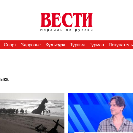
Спорт
Здоровье
Культура
Туризм
Гурман
Покупател
зыка