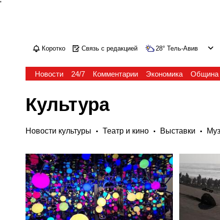
'
Коротко
Связь с редакцией
28
°
Тель-Авив
Новости
24/7
Комментарии
Экономика
Община
Культура
Новости культуры
Театр и кино
Выставки
Му