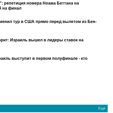
": репетиция номера Ноама Беттана на
й на финал
менил тур в США прямо перед вылетом из Бен-
орит: Израиль вышел в лидеры ставок на
раиль выступит в первом полуфинале - кто
Ещё