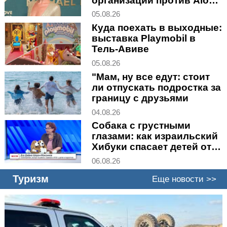
организации против Alo
Yoga
05.08.26
Куда поехать в выходные:
выставка Playmobil в
Тель-Авиве
05.08.26
"Мам, ну все едут: стоит
ли отпускать подростка за
границу с друзьями
04.08.26
Собака с грустными
глазами: как израильский
Хибуки спасает детей от
войны и горя
06.08.26
Туризм
Еще новости >>