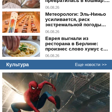
превратилась в кошмар:
"Он спросил, откуда мы, и
06.08.26
начал нас избивать"
Метеорологи: Эль-Ниньо
усиливается, риск
экстремальной погоды
возрастает
06.08.26
Еврея выгнали из
ресторана в Берлине:
произнес слово хумус с
израильским акцентом
06.08.26
Культура
Еще новости >>