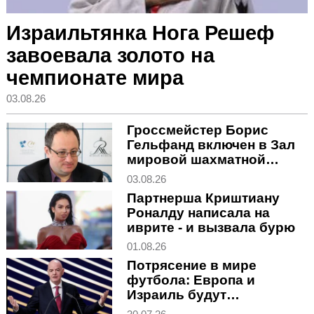
Израильтянка Нога Решеф
завоевала золото на
чемпионате мира
03.08.26
Гроссмейстер Борис
Гельфанд включен в Зал
мировой шахматной
славы
03.08.26
Партнерша Криштиану
Роналду написала на
иврите - и вызвала бурю
01.08.26
Потрясение в мире
футбола: Европа и
Израиль будут
бойкотировать ЧМ