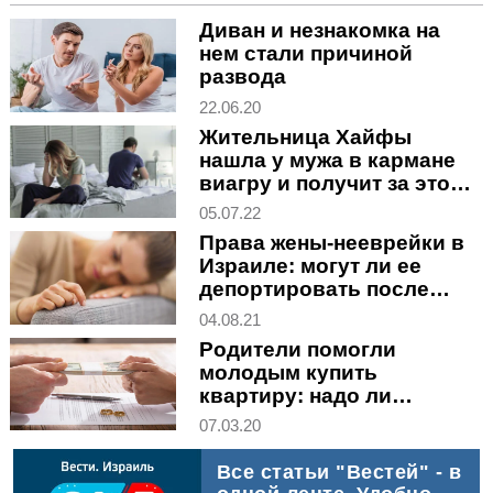
Диван и незнакомка на
нем стали причиной
развода
22.06.20
Жительница Хайфы
нашла у мужа в кармане
виагру и получит за это
67.000 шекелей
05.07.22
Права жены-нееврейки в
Израиле: могут ли ее
депортировать после
развода
04.08.21
Родители помогли
молодым купить
квартиру: надо ли
возвращать деньги после
07.03.20
развода
Все статьи "Вестей" - в 