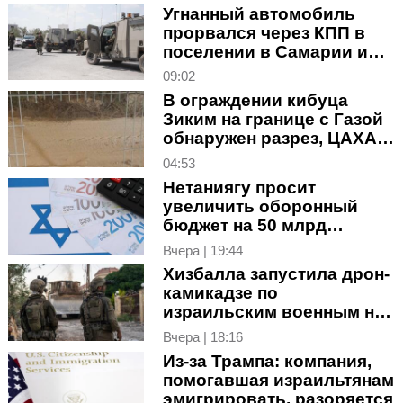
Угнанный автомобиль
прорвался через КПП в
поселении в Самарии и
вызвал переполох
09:02
В ограждении кибуца
Зиким на границе с Газой
обнаружен разрез, ЦАХАЛ
провел поиски
04:53
Нетаниягу просит
увеличить оборонный
бюджет на 50 млрд
шекелей
Вчера | 19:44
Хизбалла запустила дрон-
камикадзе по
израильским военным на
юге Ливана
Вчера | 18:16
Из-за Трампа: компания,
помогавшая израильтянам
эмигрировать, разоряется