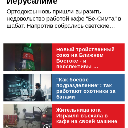
Иерусалиме
Ортодоксы новь пришли выразить
недовольство работой кафе "Бе-Симта" в
шабат. Напротив собрались светские
активисты, решившие поддержать
заведение. Вновь возникли стычки с
полицией
Новый тройственный 
союз на Ближнем 
Востоке - и 
перспективы 
нормализации
"Как боевое 
подразделение": так 
работают охотники за 
багами
Жительница юга 
Израиля въехала в 
кафе на своей машине