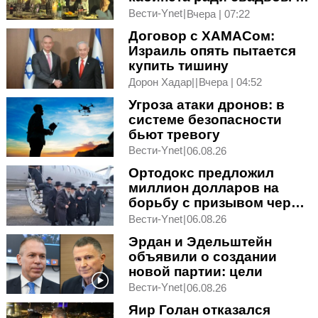
Ликуде
Вести-Ynet
|
Вчера | 07:22
Договор с ХАМАСом:
Израиль опять пытается
купить тишину
Дорон Хадар|
|
Вчера | 04:52
Угроза атаки дронов: в
системе безопасности
бьют тревогу
Вести-Ynet
|
06.08.26
Ортодокс предложил
миллион долларов на
борьбу с призывом через
суд в Гааге
Вести-Ynet
|
06.08.26
Эрдан и Эдельштейн
объявили о создании
новой партии: цели
Вести-Ynet
|
06.08.26
Яир Голан отказался