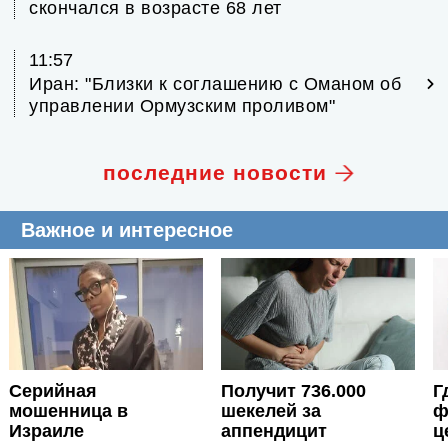
скончался в возрасте 68 лет
11:57
Иран: "Близки к соглашению с Оманом об
управлении Ормузским проливом"
последние новости
Важное и интересное
Серийная
Получит 736.000
Г
мошенница в
шекелей за
ф
Израиле
аппендицит
ц