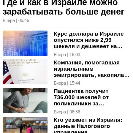
Где и как в Израиле можно
зарабатывать больше денег
Вчера | 05:46
Курс доллара в Израиле
опустился ниже 2,99
шекеля и дешевеет на
мировом рынке
Вчера | 16:03
Компания, помогавшая
израильтянам
эмигрировать, накопила
миллионные долги
Вчера | 15:44
Пациентка получит
736.000 шекелей от
поликлиники за
пропущенный аппендицит
Вчера | 06:56
Кто уезжает из Израиля:
данные Налогового
управления