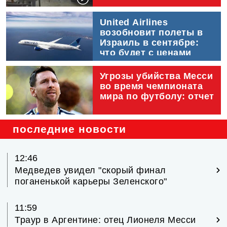
United Airlines 
возобновит полеты в 
Израиль в сентябре: 
что будет с ценами
Угрозы убийства Месси 
во время чемпионата 
мира по футболу: отчет
последние новости
12:46
Медведев увидел "скорый финал
поганенькой карьеры Зеленского"
11:59
Траур в Аргентине: отец Лионеля Месси