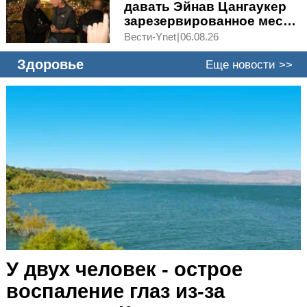
давать Эйнав Цангаукер
зарезервированное место
в списке Демократов
Вести-Ynet
|
06.08.26
Здоровье
Еще новости >>
У двух человек - острое
воспаление глаз из-за