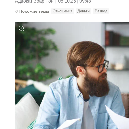
Адвокат Зоар Рон
|
05.10.25 | 09:48
Похожие темы
Отношения
Деньги
Развод