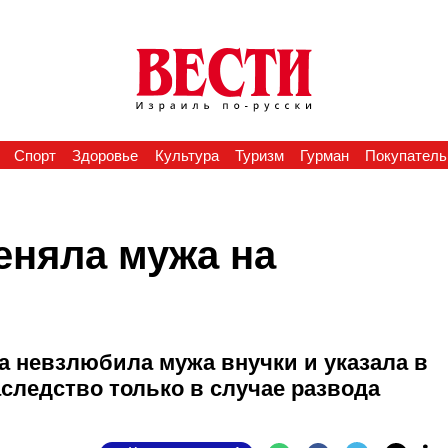
Спорт
Здоровье
Культура
Туризм
Гурман
Покупатель
еняла мужа на
а невзлюбила мужа внучки и указала в
наследство только в случае развода