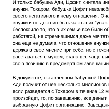
И только бабушка Ади, Цофит, считала ина
внучки, Тохаром, бабушка Цофит невзлюбил
своего негативного к нему отношения. Она
внучки и не достоин быть частью их "ува
беспокоило то, что в их семье все были о
работягой, не стремившимся даже мечтать
она еще не думала, что отношения внучки 
держала свое мнение при себе, но с течени
расставаться с мужем, стала все чаще вы
свою позицию в предсмертном завещании
В документе, оставленном бабушкой Цофит
Ади получит от нее несколько миллионов ш
если разведется с Тохаром в течение 12 ме
произойдет, то, по завещанию, все деньги
выбранную Цофит организацию. Завещание