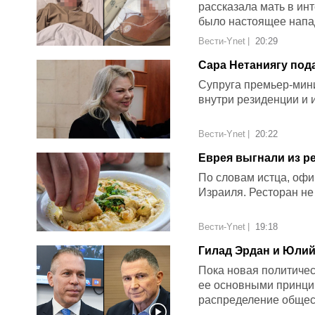
рассказала мать в инт
было настоящее напа
Вести-Ynet
|
20:29
Сара Нетаниягу под
вторгался в личную
Супруга премьер-мини
внутри резиденции и
Вести-Ynet
|
20:22
Еврея выгнали из ре
израильским акцен
По словам истца, офиц
Израиля. Ресторан не
Вести-Ynet
|
19:18
Гилад Эрдан и Юлий
назвали цели
Пока новая политичес
ее основными принцип
распределение общес
коалиции