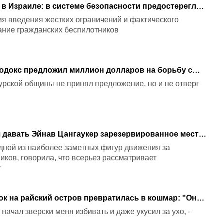
 в Израиле: в системе безопасности предостерегли
я введения жестких ограничений и фактического
ание гражданских беспилотников
тодокс предложил миллион долларов на борьбу с
С
урской общины не принял предложение, но и не отверг
я давать Эйнав Цангаукер зарезервированное место
в
дной из наиболее заметных фигур движения за
ков, говорила, что всерьез рассматривает
у
ок на райский остров превратилась в кошмар: "Он
 и начал нас избивать"
о начал зверски меня избивать и даже укусил за ухо, -