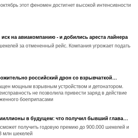
о октябрь этот феномен достигнет высокой интенсивности
 иск на авиакомпанию - и добились ареста лайнера
шекелей за отмененный рейс. Компания угрожает подать
ожительно российский дрон со взрывчаткой
с украинским самолетом
ащен мощным взрывным устройством и детонатором.
еисправность не позволила привести заряд в действие
уженного боеприпасами
 миллионы в будущем: что получил бывший глава
й работе
сможет получить годовую премию до 900.000 шекелей и
3 млн шекелей