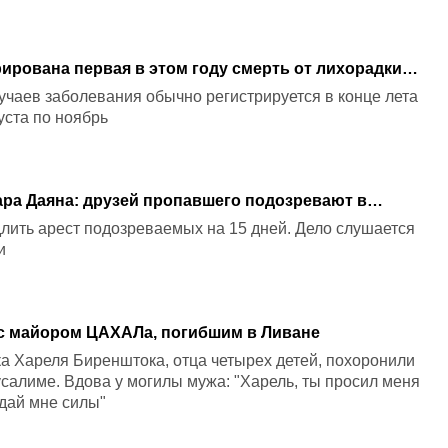
рирована первая в этом году смерть от лихорадки
чаев заболевания обычно регистрируется в конце лета
густа по ноябрь
ра Даяна: друзей пропавшего подозревают в
лить арест подозреваемых на 15 дней. Дело слушается
и
с майором ЦАХАЛа, погибшим в Ливане
а Хареля Биренштока, отца четырех детей, похоронили
усалиме. Вдова у могилы мужа: "Харель, ты просил меня
 дай мне силы"