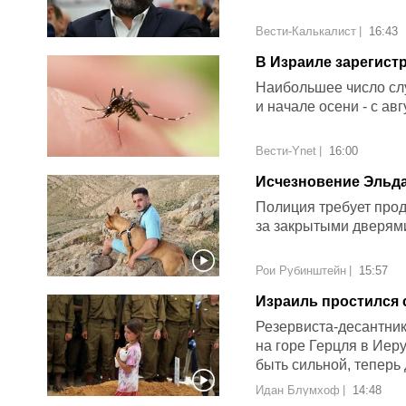
Вести-Калькалист
|
16:43
В Израиле зарегист
Западного Нила
Наибольшее число слу
и начале осени - с ав
Вести-Ynet
|
16:00
Исчезновение Эльда
убийстве
Полиция требует прод
за закрытыми дверям
Рои Рубинштейн
|
15:57
Израиль простился 
Резервиста-десантник
на горе Герцля в Иер
быть сильной, теперь
Идан Блумхоф
|
14:48