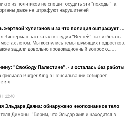
кто из политиков не спешит осудить эти "походы", а
органы даже не штрафуют нарушителей
ть жертвой хулиганов и за что полиция оштрафует на
рвью
 Зингерман рассказал в студии "Вестей", как избегать
 местах летом. Мы коснулись темы шумящих подростков,
также задали довольно провокационный вопрос о...
ину: "Свободу Палестине", - и осталась без работы
 филиала Burger King в Пенсильвании собирает
сетях
й
|
12:40
ия Эльдара Даяна: обнаружено неопознанное тело
еля Димоны: "Верим, что Эльдар жив и находится в