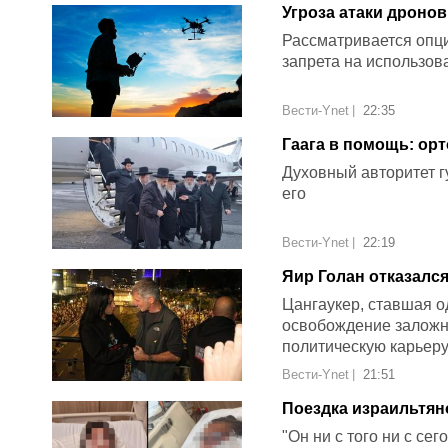
Угроза атаки дронов
правительство
Рассматривается опци
запрета на использов
Вести-Ynet
|
22:35
Гаага в помощь: ор
призывом через МУ
Духовный авторитет г
его
Вести-Ynet
|
22:19
Яир Голан отказалс
в списке Демократо
Цангаукер, ставшая о
освобождение заложни
политическую карьер
Вести-Ynet
|
21:51
Поездка израильтян
спросил, откуда мы,
"Он ни с того ни с сег