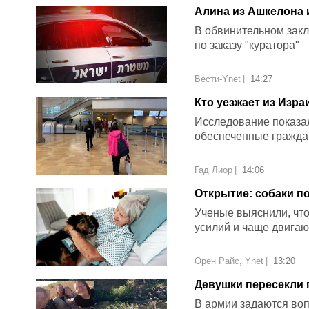
Алина из Ашкелона 
В обвинительном зак
по заказу "куратора"
Вести-Ynet
|
14:27
Кто уезжает из Изр
Исследование показал
обеспеченные гражда
Гад Лиор
|
14:06
Открытие: собаки п
Ученые выяснили, чт
усилий и чаще двигаю
Орен Райс, Ynet
|
13:20
Девушки пересекли 
В армии задаются вопр