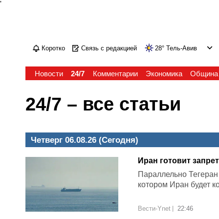
'
Коротко
Связь с редакцией
28
°
Тель-Авив
Новости
24/7
Комментарии
Экономика
Община
24/7 – все статьи
Четверг 06.08.26 (Сегодня)
Иран готовит запре
Параллельно Тегеран
котором Иран будет ко
Вести-Ynet
|
22:46