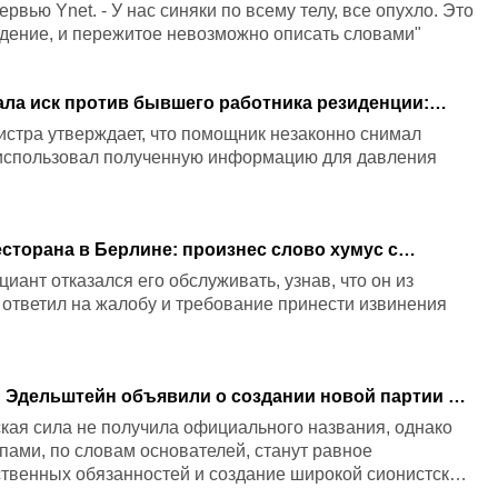
ервью Ynet. - У нас синяки по всему телу, все опухло. Это
дение, и пережитое невозможно описать словами"
ала иск против бывшего работника резиденции:
 жизнь
стра утверждает, что помощник незаконно снимал
 использовал полученную информацию для давления
сторана в Берлине: произнес слово хумус с
том
иант отказался его обслуживать, узнав, что он из
 ответил на жалобу и требование принести извинения
 Эдельштейн объявили о создании новой партии и
кая сила не получила официального названия, однако
ами, по словам основателей, станут равное
твенных обязанностей и создание широкой сионистской