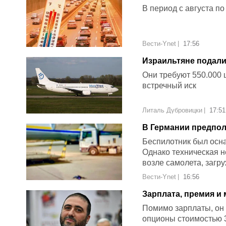
возрастает
В период с августа п
Вести-Ynet
|
17:56
Израильтяне подали
Они требуют 550.000 
встречный иск
Литаль Дубровицки
|
17:51
В Германии предпол
приземлился рядом 
Беспилотник был осн
Однако техническая н
возле самолета, загр
Вести-Ynet
|
16:56
Зарплата, премия и
МВД от ШАС на ново
Помимо зарплаты, он 
опционы стоимостью 