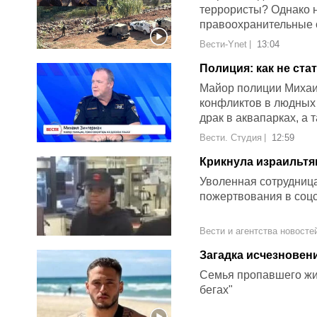
террористы? Однако ни
правоохранительные 
Вести-Ynet
|
13:04
Полиция: как не ста
1000 шекелей. Инте
Майор полиции Михаил
конфликтов в людных
драк в аквапарках, а 
поцелуях
Вести. Студия
|
12:59
Крикнула израильтян
Уволенная сотрудница
пожертвования в соц
Вести и агентства новосте
Загадка исчезновен
Семья пропавшего жит
бегах"