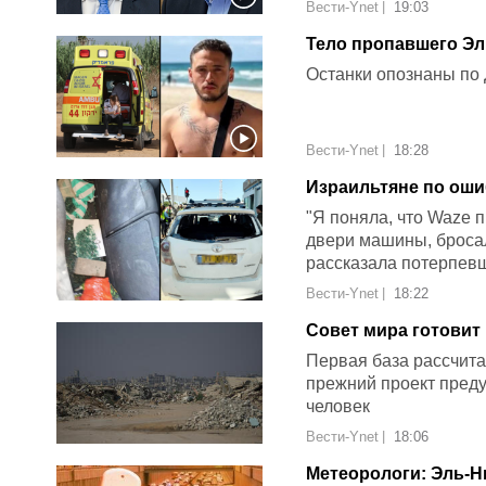
Вести-Ynet
|
19:03
Тело пропавшего Эл
Останки опознаны по 
Вести-Ynet
|
18:28
Израильтяне по оши
линча
"Я поняла, что Waze 
двери машины, бросал
рассказала потерпев
Вести-Ynet
|
18:22
Совет мира готовит в Газе первую военную базу с возможностью
быстрой эвакуации:
Первая база рассчита
прежний проект пред
человек
Вести-Ynet
|
18:06
Метеорологи: Эль-Н