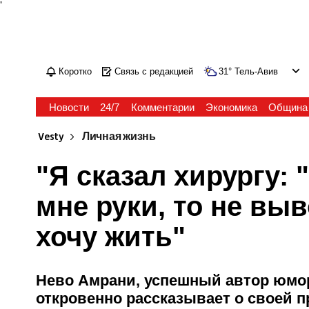
'
Коротко
Связь с редакцией
31
°
Тель-Авив
Новости
24/7
Комментарии
Экономика
Община
Vesty
Личная жизнь
"Я сказал хирургу:
мне руки, то не выв
хочу жить"
Нево Амрани, успешный автор юмор
откровенно рассказывает о своей п