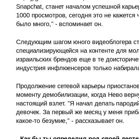
Snapchat, станет началом успешной карьер
1000 просмотров, сегодня это не кажется 
было много," - вспоминает он.
Следующим шагом юного видеоблогера стал
специализирующейся на контенте для мол
израильских брендов еще в те доисториче
индустрия инфлюенсеров только набирал
Продолжение сетевой карьеры приостанови
моменту демобилизации, когда Нево верну
настоящий взлет. "Я начал делать пароди
девочек. За первый же месяц у меня приб
какое-то безумие," - рассказывает он.
- Как бы ты определил род своей деят