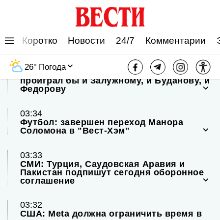
Коротко
Новости
24/7
Комментарии
03:38
26
°
Погода
Опрос в Украине: на выборах Зеленский
проиграл бы и Залужному, и Буданову, и
Федорову
03:34
Футбол: завершен переход Манора
Соломона в "Вест-Хэм"
03:33
СМИ: Турция, Саудовская Аравия и
Пакистан подпишут сегодня оборонное
соглашение
03:32
США: Meta должна ограничить время в