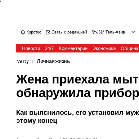
'
Коротко
Связь с редакцией
31
°
Тель-Авив
Новости
24/7
Комментарии
Экономика
Община
Vesty
Личная жизнь
Жена приехала мыт
обнаружила прибор
Как выяснилось, его установил муж
этому конец