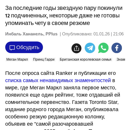
За последние годы звездную пару покинули
12 подчиненных, некоторые даже не готовы
упоминать чету в своем резюме
Инбаль Хананель, PPlus
| Опубликовано:
01.01.26 | 21:06
Обсудить
Меган Маркл
Принц Гарри
Британская королевская семья
Знамен
После опроса сайта Ranker и публикации его 
списка самых ненавидимых знаменитостей 
в 
мире, где Меган Маркл заняла первое место, 
появился еще один рейтинг, тоже отдавший ей 
сомнительное первенство. Газета Toronto Star, 
издание родного города Меган, опубликовала 
особенно резкую редакционную колонку, 
объявив ее "самой разочаровавшей 