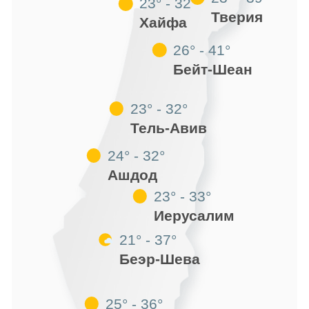
23° - 32°
Тверия
Хайфа
26° - 41°
Бейт-Шеан
23° - 32°
Тель-Авив
24° - 32°
Ашдод
23° - 33°
Иерусалим
21° - 37°
Беэр-Шева
25° - 36°