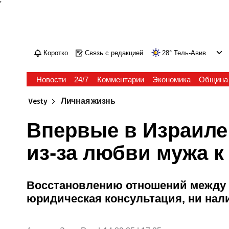
'
Коротко
Связь с редакцией
28
°
Тель-Авив
Новости
24/7
Комментарии
Экономика
Община
Vesty
Личная жизнь
Впервые в Израиле
из-за любви мужа к
Восстановлению отношений между 
юридическая консультация, ни на