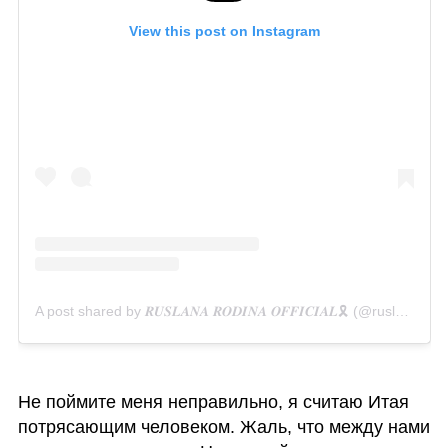
View this post on Instagram
A post shared by 𝑹𝑼𝑺𝑳𝑨𝑵𝑨 𝑹𝑶𝑫𝑰𝑵𝑨 𝑶𝑭𝑭𝑰𝑪𝑰𝑨𝑳🎗️ (@ruslanarodina)
Не поймите меня неправильно, я считаю Итая 
потрясающим человеком. Жаль, что между нами 