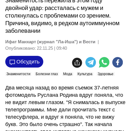
Знаменитость пережила в этом году
двойной удар: рассталась с мужем и
столкнулась с проблемами со зрением.
Причина, видимо, в редком аутоиммунном
заболевании
Ифат Манхарт (журнал "Ла-Иша") и Вести
|
Опубликовано:
22.11.25 | 09:40
Обсудить
Знаменитости
Болезни глаз
Мода
Культура
Здоровье
Два месяца назад во время съемок 37-летняя 
фотомодель Руслана Родина вдруг поняла, что 
не видит левым глазом. "Я снималась в выпуске 
телепрограммы. Мне дали прочитать текст с 
телесуфлера, и вдруг я поняла, что не вижу 
букв. Это было очень страшно". Так начала 