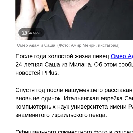
Галерея
Омер Адам и Саша 
(
Фото: Амир Меири, инстаграм
)
После года холостой жизни певец 
Омер А
24-летняя Саша из Милана. Об этом сообщ
новостей PPlus.
Спустя год после нашумевшего расставан
вновь не одинок. Итальянская еврейка Са
компьютерных наук университета имени Ра
знаменитого израильского певца. 
Официального совместного фото в соцсетя