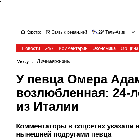
'
Коротко
Связь с редакцией
29
°
Тель-Авив
Новости
24/7
Комментарии
Экономика
Община
Vesty
Личная жизнь
У певца Омера Ада
возлюбленная: 24-л
из Италии
Комментаторы в соцсетях указали 
нынешней подругами певца