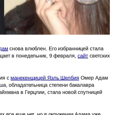
дам
 снова влюблен. Его избранницей стала 
ает в понедельник, 9 февраля, 
сайт
 светских 
ия с 
манекенщицей Яэль Шелбия
 Омер Адам 
ша, обладательница степени бакалавра 
йхмана в Герцлии, стала новой спутницей 
х все еще нет, но в окружении Адама уже 