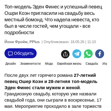
Топ-модель Эден Финес и успешный певец
Ошри Коэн пригласили на свадьбу весь
местный бомонд. Что надела невеста, кто
был в числе гостей, чем угощали - все
подробности
Йони Фройм, PPlus
| Опубликовано:
18.05.26 | 11:10
Обсудить
Дизайн
Знаменитости
Мода
Еврейская жизнь
Свадьба
Изра
После двух лет горячего романа 
27-летний 
певец Ошер Коэн и 28-летняя топ-модель 
Эден Финес стали мужем и женой
. 
Грандиозную свадьбу, которую уже назвали 
свадьбой года, они сыграли в воскресенье, 17 
мая. Мероприятие проходило в зале торжеств 