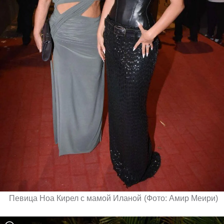
Певица Ноа Кирел с мамой Иланой
(
Фото: Амир Меири
)