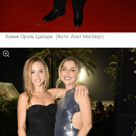
Комик Орэль Цабари 
(
Фото: Анат Мосберг
)