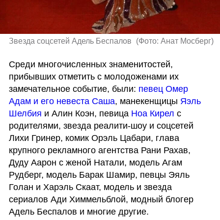
Звезда соцсетей Адель Беспалов 
(
Фото: Анат Мосберг
)
Среди многочисленных знаменитостей, 
прибывших отметить с молодоженами их 
замечательное событие, были: 
певец Омер 
Адам и его невеста Саша
, манекенщицы 
Яэль 
Шелбия 
и Алин Коэн, певица 
Ноа Кирел
 с 
родителями, звезда реалити-шоу и соцсетей 
Лихи Гринер, комик Орэль Цабари, глава 
крупного рекламного агентства Рани Рахав, 
Дуду Аарон с женой Натали, модель Агам 
Рудберг, модель Барак Шамир, певцы Эяль 
Голан и Харэль Скаат, модель и звезда 
сериалов Ади Химмельблой, модный блогер 
Адель Беспалов и многие другие.