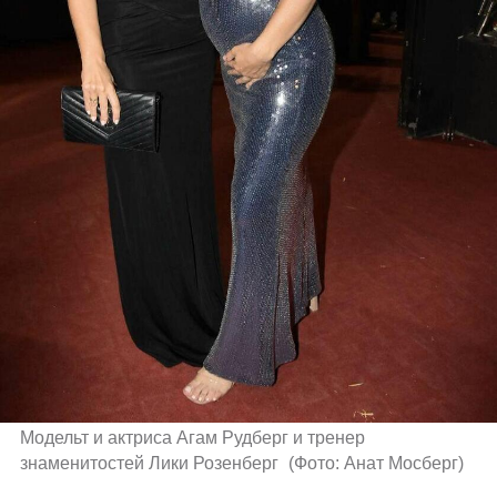
Модельт и актриса Агам Рудберг и тренер 
знаменитостей Лики Розенберг 
(
Фото: Анат Мосберг
)