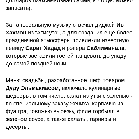
долларов (максимальная сумма, которую можно 
записать).
За танцевальную музыку отвечал диджей 
Ив 
Хахмон
 из "Атисуто", а для создания еще более 
праздничной атмосферы привлекли известную 
певицу 
Сарит Хадад
 и рэпера 
Саблиминала
, 
которые заставили гостей танцевать до упаду 
до самой поздней ночи.
Меню свадьбы, разработанное шеф-поваром 
Дуду Эльмакиасом
, включало кулинарные 
шедевры, в том числе: салат из утки с зеленью - 
по специальному заказу жениха, карпаччо из 
фуа-гра, говяжью вырезку, филе горбыля в 
зеленом соусе, а также салаты, гарниры и 
десерты.