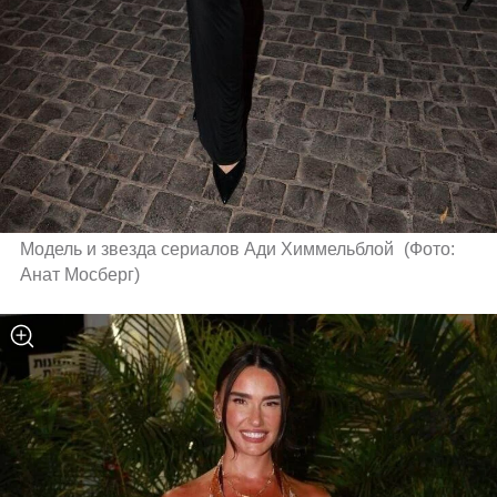
Модель и звезда сериалов Ади Химмельблой 
(
Фото: 
Анат Мосберг
)