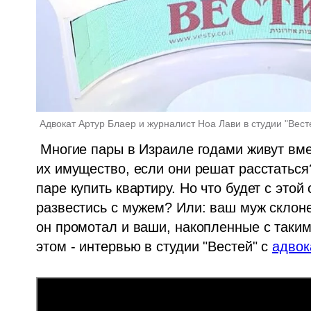
Адвокат Артур Блаер и журналист Ноа Лави в студии "Вест
 Многие пары в Израиле годами живут вместе, не оформляя брак. Как будет делиться 
их имущество, если они решат расстатьс
паре купить квартиру. Но что будет с этой 
развестись с мужем? Или: ваш муж склонен
он промотал и ваши, накопленные с таким
этом - интервью в студии "Вестей" с 
адвок