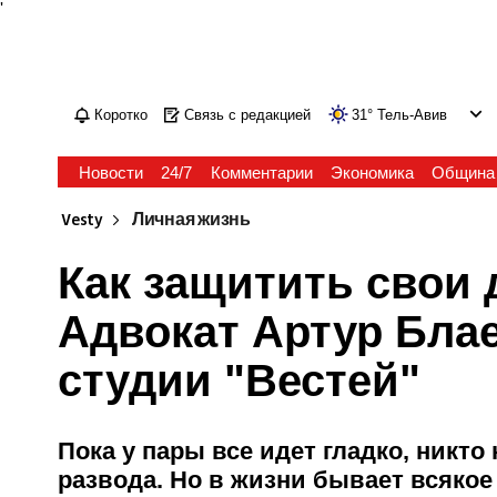
'
Коротко
Связь с редакцией
31
°
Тель-Авив
Новости
24/7
Комментарии
Экономика
Община
Vesty
Личная жизнь
Как защитить свои 
Адвокат Артур Бла
студии "Вестей"
Пока у пары все идет гладко, никто
развода. Но в жизни бывает всякое 