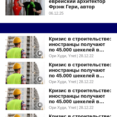
еврейский архитектор
Фрэнк Гери, автор
мировых шедевров
06.12.25
Кризис в строительстве:
иностранцы получают
по 45.000 шекелей в
месяц, а своих кадров
Ори Худи, Ynet
|
28.12.22
нет
Кризис в строительстве:
иностранцы получают
по 45.000 шекелей в
месяц, а своих кадров
Ори Худи, Ynet
|
28.12.22
нет
Кризис в строительстве:
иностранцы получают
по 45.000 шекелей в
месяц, а своих кадров
Ори Худи, Ynet
|
28.12.22
нет
Кризис в строительстве: