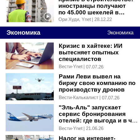
иностранцы получают
по 45.000 шекелей в
месяц, а своих кадров
Ори Худи, Ynet
|
28.12.22
нет
Экономика
Экономика
Кризис в хайтеке: ИИ
вытесняет опытных
специалистов
Вести-Ynet
|
07.07.26
Рами Леви вывел на
биржу свою компанию по
производству дронов
Вести-Калькалист
|
07.07.26
"Эль-Аль" запускает
сервис бронирования
отелей: где выгода и в чем
подвох
Вести-Ynet
|
21.06.26
Налог на интернет-