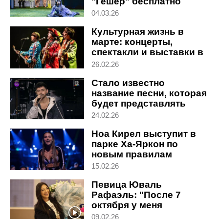
"Гешер" бесплатно
04.03.26
Культурная жизнь в
марте: концерты,
спектакли и выставки в
Израиле
26.02.26
Стало известно
название песни, которая
будет представлять
Израиль на
24.02.26
Евровидении
Ноа Кирел выступит в
парке Ха-Яркон по
новым правилам
15.02.26
Певица Юваль
Рафаэль: "После 7
октября у меня
проблемы с памятью".
09.02.26