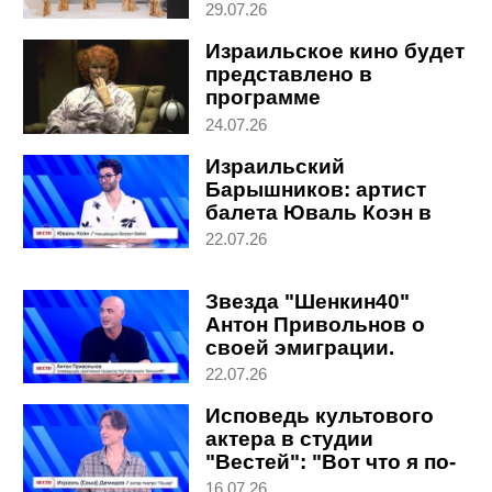
выпускников: вход
29.07.26
свободный
Израильское кино будет
представлено в
программе
Венецианского
24.07.26
кинофестиваля
Израильский
Барышников: артист
балета Юваль Коэн в
поразительном
22.07.26
интервью в студии
"Вестей"
Звезда "Шенкин40"
Антон Привольнов о
своей эмиграции.
Интервью в студии
22.07.26
"Вестей"
Исповедь культового
актера в студии
"Вестей": "Вот что я по-
настоящему люблю"
16.07.26