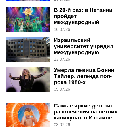
В 20-й раз: в Нетании
пройдет
международный
фестиваль детских
16.07.26
театров
Израильский
университет учредил
международную
литературную премию
13.07.26
Умерла певица Бонни
Тайлер, легенда поп-
рока 1980-х
09.07.26
Самые яркие детские
развлечения на летних
каникулах в Израиле
03.07.26