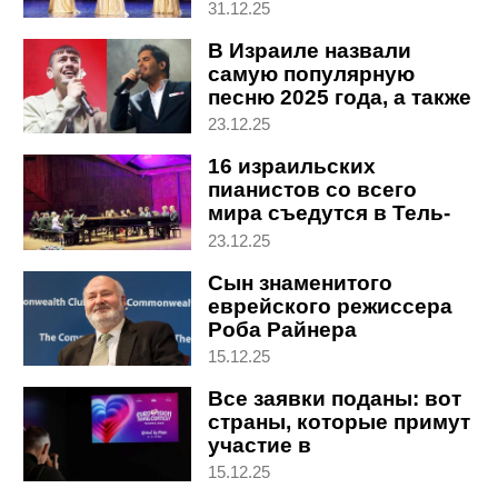
Израиле
31.12.25
В Израиле назвали
самую популярную
песню 2025 года, а также
лучших исполнителей
23.12.25
16 израильских
пианистов со всего
мира съедутся в Тель-
Авив для концерта на 8
23.12.25
роялях
Сын знаменитого
еврейского режиссера
Роба Райнера
подозревается в
15.12.25
убийстве родителей
Все заявки поданы: вот
страны, которые примут
участие в
Евровидении-2026
15.12.25