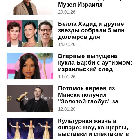
Музея Израиля
20.01.26
Белла Хадид и другие
звезды собрали 5 млн
долларов для
прохамасовского фонда
14.01.26
Впервые выпущена
кукла Барби с аутизмом:
израильский след
13.01.26
Потомок евреев из
Минска получил
"Золотой глобус" за
лучшую мужскую роль
12.01.26
Культурная жизнь в
январе: шоу, концерты,
выставки и спектакли в