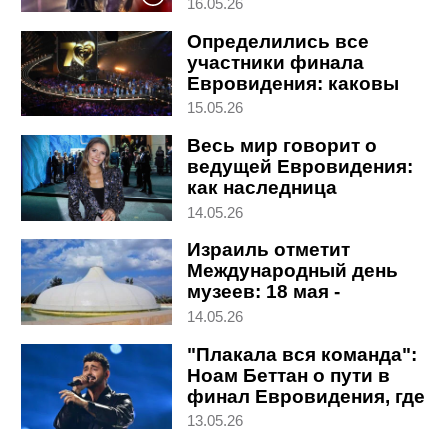
под аплодисменты
16.05.26
Определились все
участники финала
Евровидения: каковы
шансы Израиля на успех
15.05.26
Весь мир говорит о
ведущей Евровидения:
как наследница
Сваровских вышла к
14.05.26
микрофону
Израиль отметит
Международный день
музеев: 18 мая -
бесплатный вход.
14.05.26
Подробности
"Плакала вся команда":
Ноам Беттан о пути в
финал Евровидения, где
его увидят 120 млн
13.05.26
человек