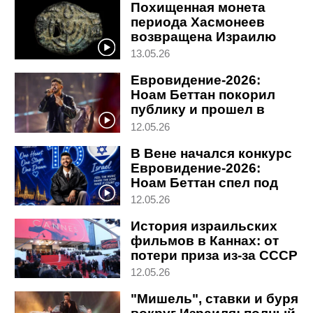
Похищенная монета
периода Хасмонеев
возвращена Израилю
13.05.26
Евровидение-2026:
Ноам Беттан покорил
публику и прошел в
финал
12.05.26
В Вене начался конкурс
Евровидение-2026:
Ноам Беттан спел под
крики публики
12.05.26
История израильских
фильмов в Каннах: от
потери приза из-за СССР
до ограбления на улице
12.05.26
"Мишель", ставки и буря