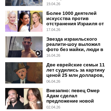
выставки
19.04.26
Более 1000 деятелей
искусства против
отстранения Израиля от
участия в Евровидении
17.04.26
Звезда израильского
реалити-шоу выложил
фото без майки, люди в
шоке: "Как из
16.04.26
Освенцима"
Две еврейские семьи 11
лет судились за картину
ценой 25 млн долларов,
похищенную нацистами
06.04.26
Внезапно: певец Омер
Адам сделал
предложение новой
возлюбленной -
02.04.26