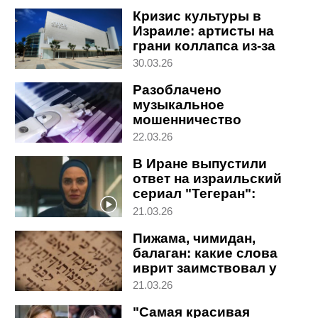
итальянке Саше
Кризис культуры в
Израиле: артисты на
грани коллапса из-за
войны
30.03.26
Разоблачено
музыкальное
мошенничество
посредством
22.03.26
искусственного
В Иране выпустили
интеллекта
ответ на израильский
сериал "Тегеран":
похождения шпионки
21.03.26
Пижама, чимидан,
балаган: какие слова
иврит заимствовал у
иранцев
21.03.26
"Самая красивая