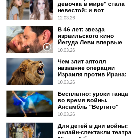
девочка в мире" стала
невестой: и вот
израильский след
12.03.26
В 46 лет: звезда
израильского кино
Йегуда Леви впервые
стал отцом
10.03.26
Чем злит аятолл
название операции
Израиля против Ирана:
скрытый смысл
10.03.26
"Львиного рыка"
Бесплатно: уроки танца
во время войны.
Ансамбль "Вертиго"
дает онлайн-концерт и
10.03.26
мастер-классы
Для детей в дни войны:
онлайн-спектакли театра