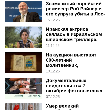
Знаменитый еврейский
режиссер Роб Райнер и
его супруга убиты в Лос-
Анджелесе
15.12.25
Иранская актриса
снялась в израильском
шпионском триллере.
Интервью с изгнанницей
11.12.25
На аукцион выставят
600-летний
молитвенник,
отобранный нацистами
10.12.25
у банкиров Ротшильд
Документальные
свидетельства 7
октября: фотовыставка
в Бар-Иланском
07.12.25
университете
Умер великий