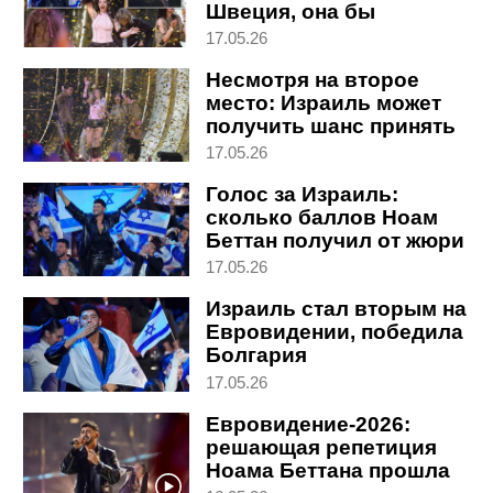
Швеция, она бы
победила": реакции на
17.05.26
Евровидение в мире
Несмотря на второе
место: Израиль может
получить шанс принять
Евровидение-2027
17.05.26
Голос за Израиль:
сколько баллов Ноам
Беттан получил от жюри
и зрителей
17.05.26
Израиль стал вторым на
Евровидении, победила
Болгария
17.05.26
Евровидение-2026:
решающая репетиция
Ноама Беттана прошла