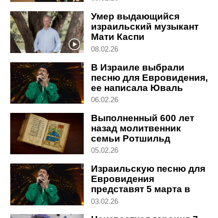
Интервью
Умер выдающийся
израильский музыкант
Мати Каспи
08.02.26
В Израиле выбрали
песню для Евровидения,
ее написала Юваль
Рафаэль
06.02.26
Выполненный 600 лет
назад молитвенник
семьи Ротшильд
выставлен на продажу
05.02.26
Израильскую песню для
Евровидения
представят 5 марта в
прямом эфире
03.02.26