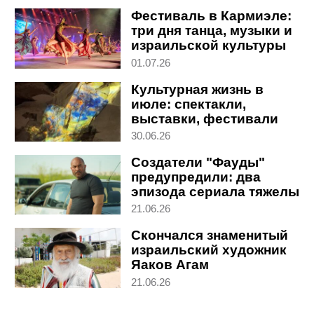
Фестиваль в Кармиэле:
три дня танца, музыки и
израильской культуры
01.07.26
Культурная жизнь в
июле: спектакли,
выставки, фестивали
30.06.26
Создатели "Фауды"
предупредили: два
эпизода сериала тяжелы
для просмотра из-за
21.06.26
событий 7 октября
Скончался знаменитый
израильский художник
Яаков Агам
21.06.26