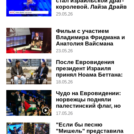
стал израильской драг-
королевой. Лайза Драйв
в студии "Вестей"
29.05.26
Фильм с участием
Владимира Фридмана и
Анатолия Вайсмана
(Белого) завоевал Гран-
23.05.26
при в Каннах
После Евровидения
президент Израиля
принял Ноама Беттана:
"Ты растрогал наши
18.05.26
сердца"
Чудо на Евровидении:
норвежцы подняли
палестинский флаг, но
проголосовали за
17.05.26
Ноама Беттана
"Если бы песню
"Мишель" представила