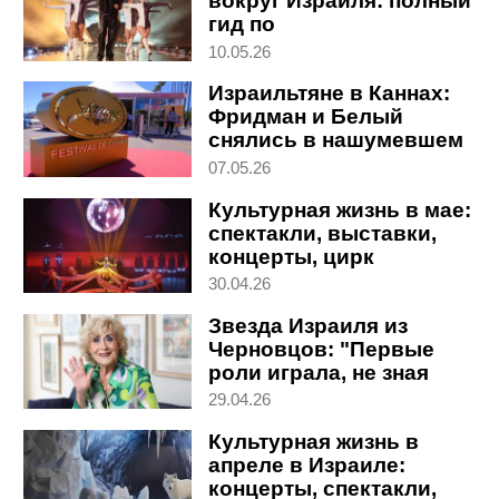
вокруг Израиля: полный
гид по
Евровидению-2026
10.05.26
Израильтяне в Каннах:
Фридман и Белый
снялись в нашумевшем
фильме Андрея
07.05.26
Звягинцева
Культурная жизнь в мае:
спектакли, выставки,
концерты, цирк
30.04.26
Звезда Израиля из
Черновцов: "Первые
роли играла, не зная
иврита". Интервью с
29.04.26
Мирьям Зоар
Культурная жизнь в
апреле в Израиле:
концерты, спектакли,