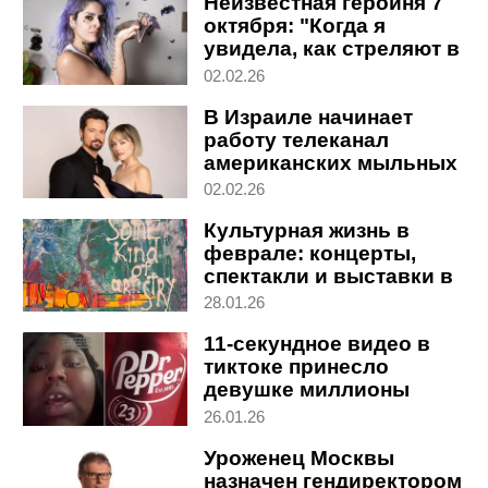
Неизвестная героиня 7
октября: "Когда я
увидела, как стреляют в
собак, то поняла - я
02.02.26
должна что-то сделать"
В Израиле начинает
работу телеканал
американских мыльных
опер
02.02.26
Культурная жизнь в
феврале: концерты,
спектакли и выставки в
Израиле
28.01.26
11-секундное видео в
тиктоке принесло
девушке миллионы
долларов
26.01.26
Уроженец Москвы
назначен гендиректором