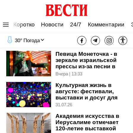
Коротко
Новости
24/7
Комментарии
Новости культуры
30
°
Погода
Певица Монеточка - в
зеркале израильской
прессы из-за песни в
фильме "Человек-паук"
Вчера | 13:33
Культурная жизнь в
августе: фестивали,
выставки и досуг для
всей семьи
31.07.26
Академия искусства в
Иерусалиме отмечает
120-летие выставкой