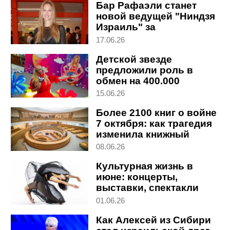
Бар Рафаэли станет
новой ведущей "Ниндзя
Израиль" за
полмиллиона шекелей
17.06.26
Детской звезде
предложили роль в
обмен на 400.000
шекелей: "Это рэкет"
15.06.26
Более 2100 книг о войне
7 октября: как трагедия
изменила книжный
рынок Израиля
08.06.26
Культурная жизнь в
июне: концерты,
выставки, спектакли
01.06.26
Как Алексей из Сибири