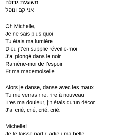
משוגעת גדולה

אני קם ונופל
Oh Michelle, 

Je ne sais plus quoi 

Tu étais ma lumière 

Dieu j’t’en supplie réveille-moi 

J’ai plongé dans le noir

Ramène-moi de l’espoir

Et ma mademoiselle 
Alors je danse, danse avec les maux 

Tu me verras rire, rire à nouveau

T’es ma douleur, j’n’étais qu’un décor

J’ai crié, crié, crié, crié.
Michelle!

Je te laisse partir, adieu ma belle
