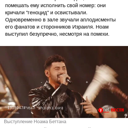
помешать ему исполнить свой номер: они 
кричали "геноцид" и освистывали. 
Одновременно в зале звучали аплодисменты 
его фанатов и сторонников Израиля. Ноам  
выступил безупречно, несмотря на помехи.
1318947#נועם בתן בחצי הגמר
Выступление Ноама Беттана