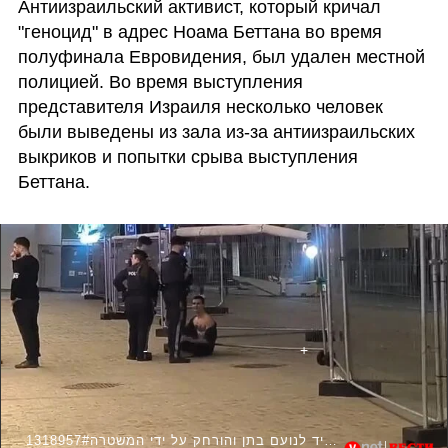
Антиизраильский активист, который кричал 
"геноцид" в адрес Ноама Беттана во время 
полуфинала Евровидения, был удален местной 
полицией. Во время выступления 
представителя Израиля несколько человек 
были выведены из зала из-за антиизраильских 
выкриков и попытки срыва выступления 
Беттана.
1318957#צעק ג׳נוסייד לנועם בתן והורחק על ידי המשטרה