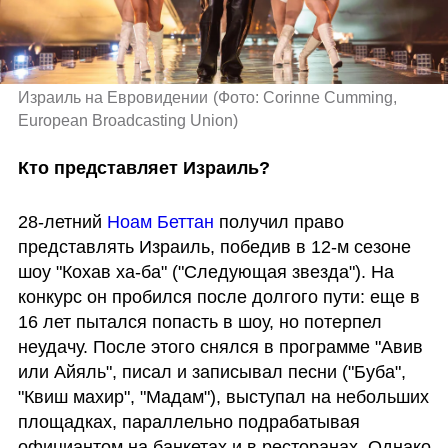
Израиль на Евровидении
(
Фото: Corinne Cumming, 
European Broadcasting Union
)
Кто представляет Израиль?
28-летний 
Ноам Беттан
 получил право 
представлять Израиль, победив в 12-м сезоне 
шоу "Кохав ха-ба" ("Следующая звезда"). На 
конкурс он пробился после долгого пути: еще в 
16 лет пытался попасть в шоу, но потерпел 
неудачу. После этого снялся в программе "Авив 
или Айяль", писал и записывал песни ("Буба", 
"Квиш махир", "Мадам"), выступал на небольших 
площадках, параллельно подрабатывая 
официантом на банкетах и в ресторанах. Однако 