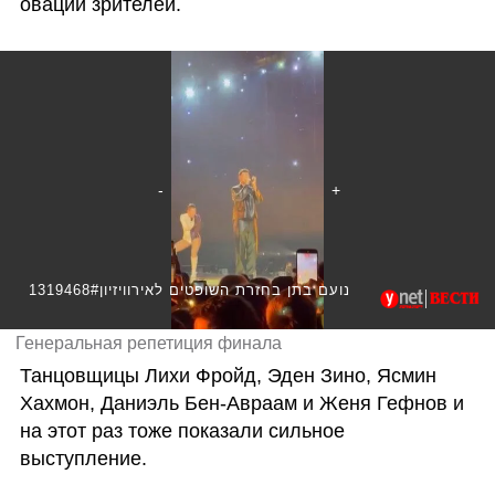
овации зрителей. 
1319468#נועם בתן בחזרת השופטים לאירוויזיון
Генеральная репетиция финала
Танцовщицы Лихи Фройд, Эден Зино, Ясмин 
Хахмон, Даниэль Бен-Авраам и Женя Гефнов и 
на этот раз тоже показали сильное 
выступление.