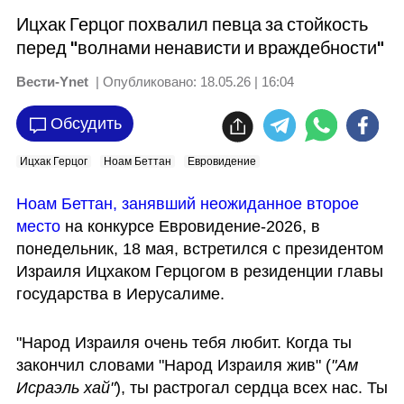
Ицхак Герцог похвалил певца за стойкость
перед "волнами ненависти и враждебности"
Вести-Ynet
| Опубликовано:
18.05.26 | 16:04
Обсудить
Ицхак Герцог
Ноам Беттан
Евровидение
Ноам Беттан, занявший неожиданное второе 
место
 на конкурсе Евровидение-2026, в 
понедельник, 18 мая, встретился с президентом 
Израиля Ицхаком Герцогом в резиденции главы 
государства в Иерусалиме. 
"Народ Израиля очень тебя любит. Когда ты 
закончил словами "Народ Израиля жив" (
"Ам 
Исраэль хай"
), ты растрогал сердца всех нас. Ты 