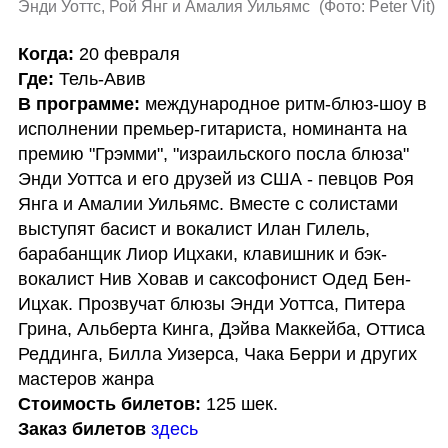
Энди Уоттс, Рой Янг и Амалия Уильямс 
(
Фото: Peter Vit
)
Когда:
Где:
В программе: 
международное ритм-блюз-шоу в 
исполнении премьер-гитариста, номинанта на 
премию "Грэмми", "израильского посла блюза" 
Энди Уоттса и его друзей из США - певцов Роя 
Янга и Амалии Уильямс. Вместе с солистами 
выступят басист и вокалист Илан Гилель, 
барабанщик Лиор Ицхаки, клавишник и бэк-
вокалист Нив Ховав и саксофонист Одед Бен-
Ицхак. Прозвучат блюзы Энди Уоттса, Питера 
Грина, Альберта Кинга, Дэйва Маккейба, Оттиса 
Реддинга, Билла Уизерса, Чака Берри и других 
Стоимость билетов:
Заказ билетов
здесь