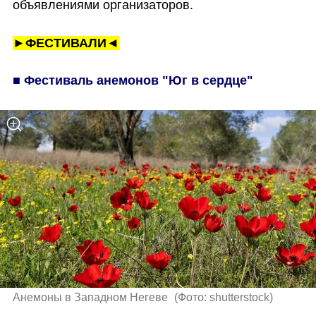
объявлениями организаторов. 
►ФЕСТИВАЛИ◄
■ Фестиваль анемонов "Юг в сердце"
Анемоны в Западном Негеве 
(
Фото: shutterstock
)