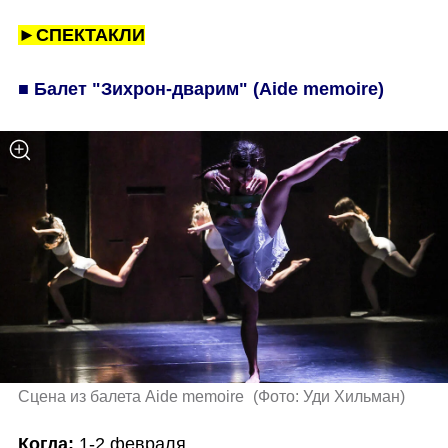
►СПЕКТАКЛИ
■ Балет "Зихрон-дварим" (Aide memoire)
Сцена из балета Aide memoire 
(
Фото: Уди Хильман
)
Когда: