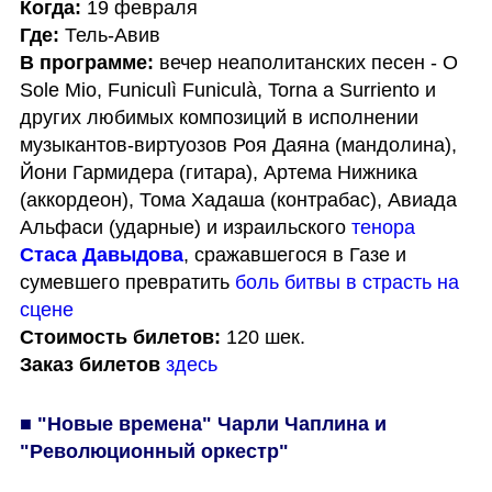
Когда:
Где:
В программе:
 вечер неаполитанских песен - O 
Sole Mio, Funiculì Funiculà, Torna a Surriento и 
других любимых композиций в исполнении 
музыкантов-виртуозов Роя Даяна (мандолина), 
Йони Гармидера (гитара), Артема Нижника 
(аккордеон), Тома Хадаша (контрабас), Авиада 
Альфаси (ударные) и израильского 
тенора 
Стаса Давыдова
, сражавшегося в Газе и 
сумевшего превратить 
боль битвы в страсть на 
сцене
Стоимость билетов:
Заказ билетов
здесь
■ "Новые времена" Чарли Чаплина и 
"Революционный оркестр"