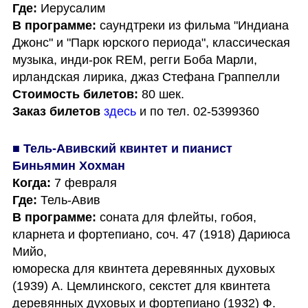
Где:
В программе:
 саундтреки из фильма "Индиана 
Джонс" и "Парк юрского периода", классическая 
музыка, инди-рок REM, регги Боба Марли, 
Стоимость билетов:
Заказ билетов
здесь
 и по тел. 02-5399360
■ Тель-Авивский квинтет и пианист 
Биньямин Хохман
Когда:
Где:
В программе:
 соната для флейты, гобоя, 
кларнета и фортепиано, соч. 47 (1918) Дариюса 
Мийо, 

юмореска для квинтета деревянных духовых 
(1939) А. Цемлинского, секстет для квинтета 
деревянных духовых и фортепиано (1932) Ф. 