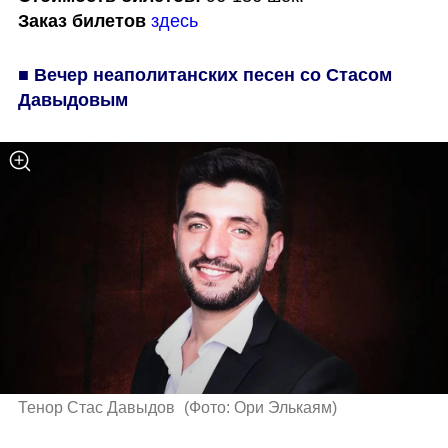
Заказ билетов
здесь
■ Вечер неаполитанских песен со Стасом 
Давыдовым
Тенор Стас Давыдов 
(
Фото: Ори Элькаям
)