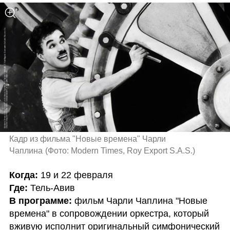
Кадр из фильма "Новые времена" Чарли 
Чаплина
(
Фото: Modern Times, Roy Export S.A.S.
)
Когда:
Где: 
В программе: 
фильм Чарли Чаплина "Новые 
времена" в сопровождении оркестра, который 
вживую исполнит оригинальный симфонический 