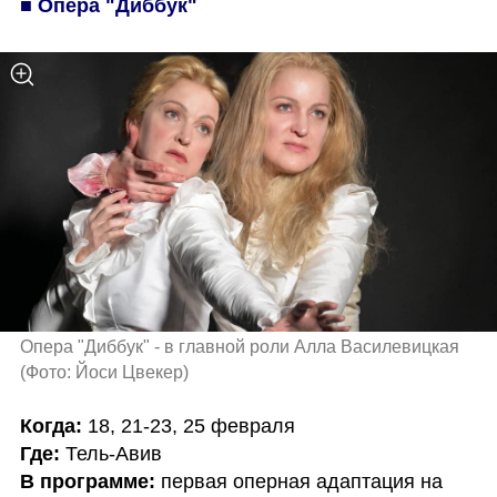
■ Опера "Диббук"
Опера "Диббук" - в главной роли Алла Василевицкая 
(
Фото: Йоси Цвекер
)
Когда:
Где: 
В программе: 
первая оперная адаптация на 