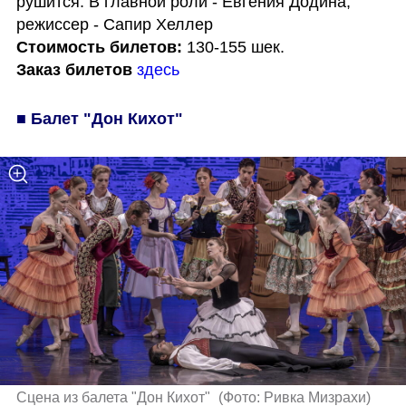
рушится. В главной роли - Евгения Додина, 
Стоимость билетов: 
Заказ билетов 
здесь
■ Балет "Дон Кихот"
Сцена из балета "Дон Кихот" 
(
Фото: Ривка Мизрахи
)