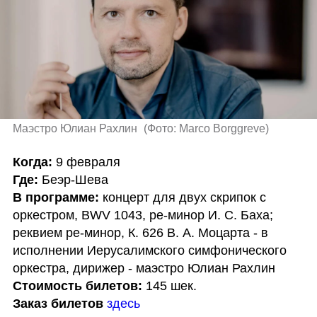
Маэстро Юлиан Рахлин 
(
Фото: Marco Borggreve
)
Когда:
Где:
В программе: 
концерт для двух скрипок с 
оркестром, BWV 1043, ре-минор И. С. Баха; 
реквием ре-минор, К. 626 В. А. Моцарта - в 
исполнении Иерусалимского симфонического 
Стоимость билетов:
Заказ билетов
здесь