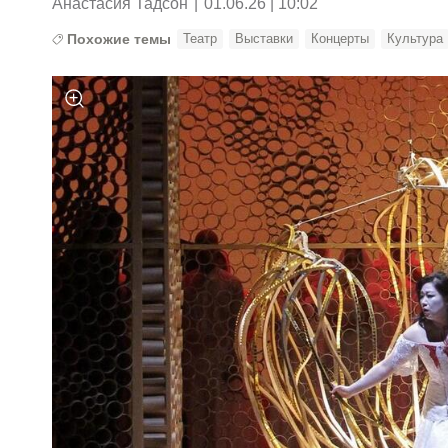
Анастасия Тадсон
|
01.06.26 | 10:02
Похожие темы
Театр
Выставки
Концерты
Культура