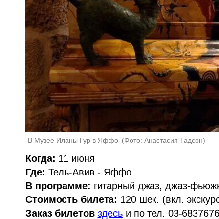
В Музее Иланы Гур в Яффо 
(
Фото: Анастасия Тадсон
)
Когда:
Где:
В программе:
Стоимость билета:
Заказ билетов
здесь
 и по тел. 03-683767