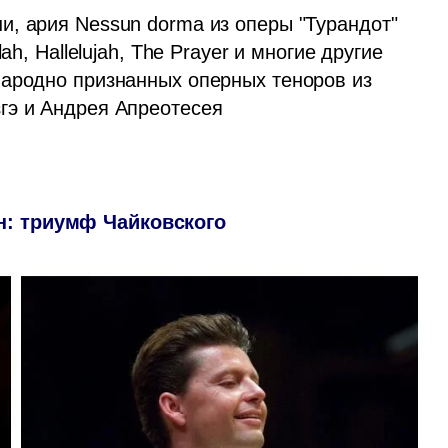
и, ария Nessun dorma из оперы "Турандот" 
h, Hallelujah, The Prayer и многие другие 
ародно признанных оперных теноров из 
: триумф Чайковского