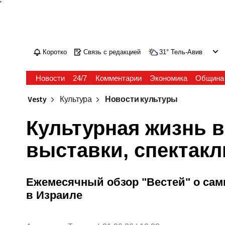
'
Коротко
Связь с редакцией
31
°
Тель-Авив
Новости
24/7
Комментарии
Экономика
Община
Vesty
Культура
Новости культуры
Культурная жизнь в
выставки, спектакл
Ежемесячный обзор "Вестей" о са
в Израиле