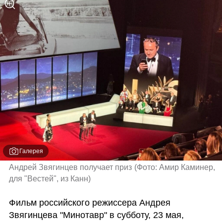
Галерея
Андрей Звягинцев получает приз
(
Фото: Амир Каминер, 
для "Вестей", из Канн
)
Фильм российского режиссера Андрея 
Звягинцева "Минотавр" в субботу, 23 мая, 