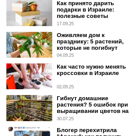
Как принято дарить
подарки в Израиле:
полезные советы
17.09.25
Оживляем дом к
празднику: 5 растений,
которые не погибнут
даже у начинающих
04.09.25
Как часто нужно менять
кроссовки в Израиле
02.09.25
Гибнут домашние
растения? 5 ошибок при
выращивании цветов на
балконе в Израиле
30.07.25
Блогер перехитрила