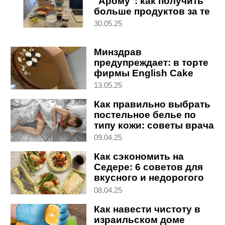
"Арому": как получить
больше продуктов за те
же деньги
30.05.25
Минздрав
предупреждает: в торте
фирмы English Cake
обнаружен рыбный
13.05.25
аллерген
Как правильно выбрать
постельное белье по
типу кожи: советы врача
09.04.25
Как сэкономить на
Седере: 6 советов для
вкусного и недорогого
ужина в Песах
08.04.25
Как навести чистоту в
израильском доме