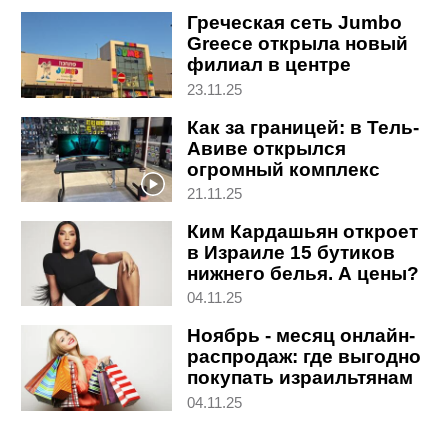
Греческая сеть Jumbo
Greece открыла новый
филиал в центре
Израиля: работает и по
23.11.25
субботам
Как за границей: в Тель-
Авиве открылся
огромный комплекс
товаров для гейминга
21.11.25
Ким Кардашьян откроет
в Израиле 15 бутиков
нижнего белья. А цены?
04.11.25
Ноябрь - месяц онлайн-
распродаж: где выгодно
покупать израильтянам
04.11.25