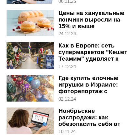
клиентов
06.01.25
Цены на ханукальные
пончики выросли на
15% и выше
24.12.24
Как в Европе: сеть
супермаркетов "Кешет
Теамим" удивляет к
Новому году
17.12.24
Где купить елочные
игрушки в Израиле:
фоторепортаж с
новогодней ярмарки
02.12.24
Ноябрьские
распродажи: как
обезопасить себя от
кражи данных в
10.11.24
интернете