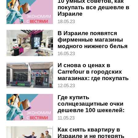
10 умных советов, как
покупать все дешевле в
Израиле
18.05.23
В Израиле появятся
фирменные магазины
модного нижнего белья
из Голландии
16.05.23
И снова о ценах в
Carrefour в городских
магазинах: где покупать
дешевле
12.05.23
Где купить
солнцезащитные очки
дешевле 100 шекелей:
"Вести" сравнили цены
11.05.23
Как снять квартиру в
Израиле и не потерять