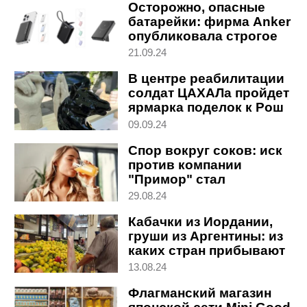
Осторожно, опасные
батарейки: фирма Anker
опубликовала строгое
предупреждение
21.09.24
В центре реабилитации
солдат ЦАХАЛа пройдет
ярмарка поделок к Рош
ха-Шана
09.09.24
Спор вокруг соков: иск
против компании
"Примор" стал
представительским
29.08.24
Кабачки из Иордании,
груши из Аргентины: из
каких стран прибывают
в Израиль овощи и
13.08.24
фрукты
Флагманский магазин