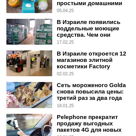
простыми домашними
средствами
05.04.25
В Израиле появились
поддельные моющие
средства. Чем они
опасны
17.02.25
В Израиле откроется 12
магазинов элитной
косметики Factory
Beauty
02.02.25
Сеть мороженого Golda
снова повысила цены:
третий раз за два года
18.01.25
Pelephone прекратит
продажу выгодных
пакетов 4G для новых