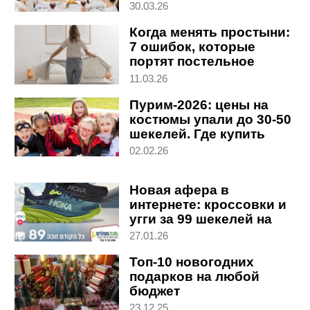
ужина в Песах
30.03.26
Когда менять простыни:
7 ошибок, которые
портят постельное
белье в Израиле
11.03.26
Пурим-2026: цены на
костюмы упали до 30-50
шекелей. Где купить
дешевле
02.02.26
Новая афера в
интернете: кроссовки и
угги за 99 шекелей на
фальшивом сайте
27.01.26
Топ-10 новогодних
подарков на любой
бюджет
23.12.25