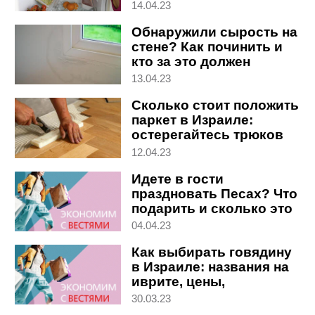
14.04.23
Обнаружили сырость на
стене? Как починить и
кто за это должен
платить
13.04.23
Сколько стоит положить
паркет в Израиле:
остерегайтесь трюков
12.04.23
Идете в гости
праздновать Песах? Что
подарить и сколько это
стоит
04.04.23
Как выбирать говядину
в Израиле: названия на
иврите, цены,
классификация по
30.03.23
номерам