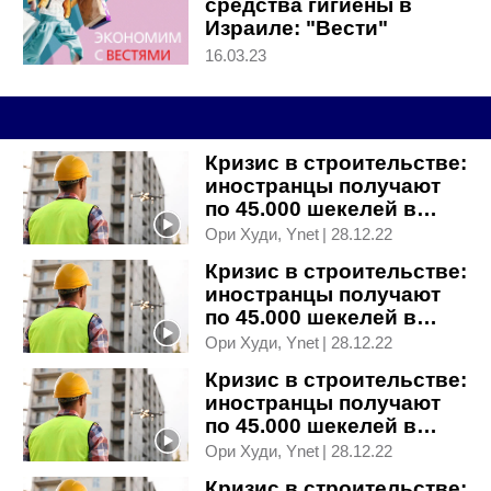
средства гигиены в
Израиле: "Вести"
сравнили цены
16.03.23
Кризис в строительстве:
иностранцы получают
по 45.000 шекелей в
месяц, а своих кадров
Ори Худи, Ynet
|
28.12.22
нет
Кризис в строительстве:
иностранцы получают
по 45.000 шекелей в
месяц, а своих кадров
Ори Худи, Ynet
|
28.12.22
нет
Кризис в строительстве:
иностранцы получают
по 45.000 шекелей в
месяц, а своих кадров
Ори Худи, Ynet
|
28.12.22
нет
Кризис в строительстве: