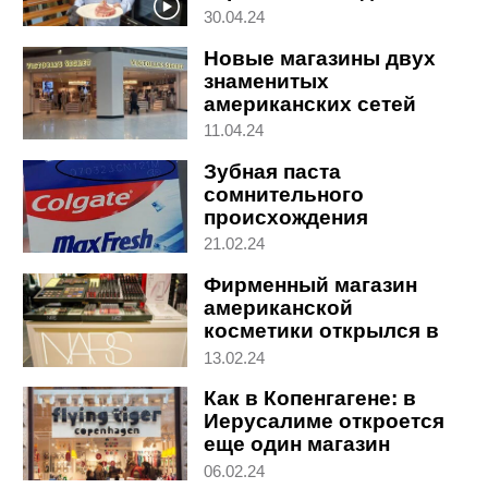
30.04.24
Новые магазины двух
знаменитых
американских сетей
открылись в Израиле
11.04.24
Зубная паста
сомнительного
происхождения
появилась в Израиле
21.02.24
Фирменный магазин
американской
косметики открылся в
Петах-Тикве
13.02.24
Как в Копенгагене: в
Иерусалиме откроется
еще один магазин
подарков
06.02.24