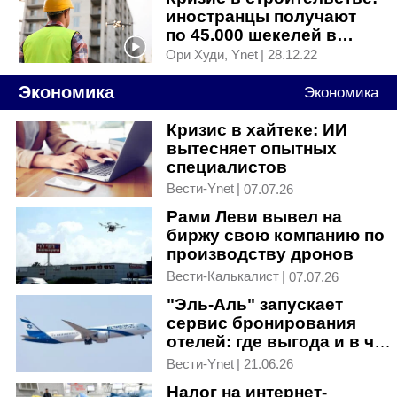
иностранцы получают
по 45.000 шекелей в
месяц, а своих кадров
Ори Худи, Ynet
|
28.12.22
нет
Экономика
Экономика
Кризис в хайтеке: ИИ
вытесняет опытных
специалистов
Вести-Ynet
|
07.07.26
Рами Леви вывел на
биржу свою компанию по
производству дронов
Вести-Калькалист
|
07.07.26
"Эль-Аль" запускает
сервис бронирования
отелей: где выгода и в чем
подвох
Вести-Ynet
|
21.06.26
Налог на интернет-