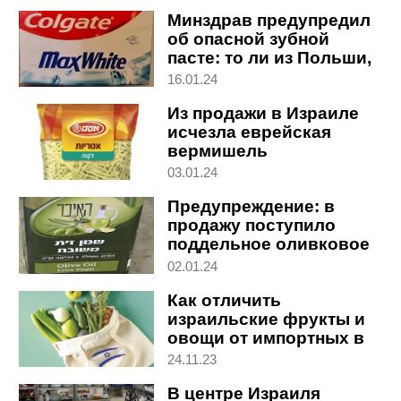
Минздрав предупредил
об опасной зубной
пасте: то ли из Польши,
то ли из Китая
16.01.24
Из продажи в Израиле
исчезла еврейская
вермишель
03.01.24
Предупреждение: в
продажу поступило
поддельное оливковое
масло
02.01.24
Как отличить
израильские фрукты и
овощи от импортных в
местных магазинах
24.11.23
В центре Израиля