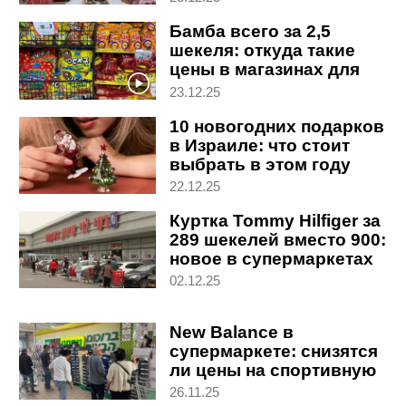
Бамба всего за 2,5
шекеля: откуда такие
цены в магазинах для
ортодоксов
23.12.25
10 новогодних подарков
в Израиле: что стоит
выбрать в этом году
22.12.25
Куртка Tommy Hilfiger за
289 шекелей вместо 900:
новое в супермаркетах
"Рами Леви"
02.12.25
New Balance в
супермаркете: снизятся
ли цены на спортивную
обувь в Израиле
26.11.25