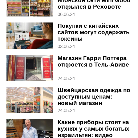
японской сети Mini Good
открылся в Реховоте
06.06.24
Покупки с китайских
сайтов могут содержать
токсины
03.06.24
Магазин Гарри Поттера
откроется в Тель-Авиве
24.05.24
Швейцарская одежда по
доступным ценам:
новый магазин
открылся в Ришон ле-
24.05.24
Ционе
Какие приборы стоят на
кухнях у самых богатых
израильтян: видео