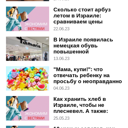
Сколько стоит арбуз
летом в Израиле:
сравниваем цены
22.06.23
В Израиле появилась
немецкая обувь
повышенной
комфортности
13.06.23
"Мама, купи!": что
отвечать ребенку на
просьбу о неоправданно
дорогом лакомстве
04.06.23
Как хранить хлеб в
Израиле, чтобы не
плесневел. А также:
обзор цен
25.05.23