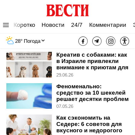
Коротко
Новости
24/7
Комментарии
Покупаем с умом
28
°
Погода
Креатив с собаками: как
в Израиле привлекли
внимание к приютам для
животных
29.06.26
Феноменально:
средство за 10 шекелей
решает десятки проблем
в доме
07.05.26
Как сэкономить на
Седере: 6 советов для
вкусного и недорогого