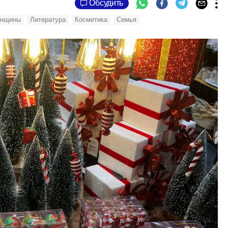
Обсудить
нщины
Литература
Косметика
Семья