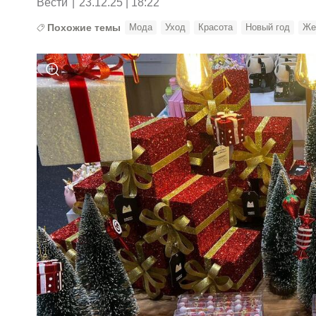
Вести
|
23.12.25 | 18:22
Похожие темы
Мода
Уход
Красота
Новый год
Же