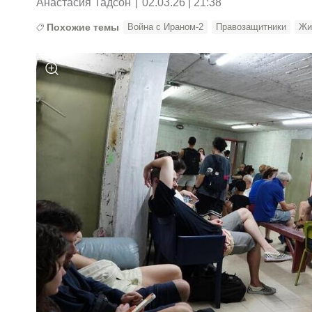
Анастасия Тадсон
|
02.03.26 | 21:38
Похожие темы
Война с Ираном-2
Правозащитники
Жи