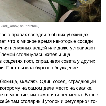
ladi_konov, shutterstock
)
ос о правах соседей в общих убежищах 
ает, что в мирное время некоторые соседи 
ния ненужных вещей или даже устраивают 
блемой столкнулась жительница 
 соцсетях пост, спрашивая совета у других 
ии. Пост вызвал бурное обсуждение.
убежище, 
миклат
. Один сосед, страдающий 
 которому на самом деле место на свалке. 
я в укрытие, им там почти нет места. Более 
 себе там столярный уголок и регулярно что-