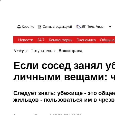
'
Коротко
Связь с редакцией
28
°
Тель-Авив
Новости
24/7
Комментарии
Экономика
Община
Vesty
Покупатель
Ваши права
Если сосед занял 
личными вещами: ч
Следует знать: убежище - это обще
жильцов - пользоваться им в чре