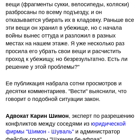
вещи (фрагменты сукки, велосипеды, коляски) 
разбросаны по всему подъезду, и он 
отказывается убирать их в кладовку. Раньше все 
эти вещи он хранил в убежище, но с начала 
войны вынес оттуда и разложил в разных 
местах на нашем этаже. Я уже несколько раз 
просила его убрать свои вещи и расчистить 
проход к убежищу, но безрезультатно. Есть ли 
решение у этой проблемы?"
Ее публикация набрала сотни просмотров и 
десятки комментариев. "Вести" выяснили, что 
говорит о подобной ситуации закон.
Адвокат
Карин Шимон
, эксперт по разрешению 
конфликтов между соседями из 
юридической 
фирмы "Шимон - Шуваль"
 и администратор 
фейсбук-группы "Шхеним бе-афраа" 