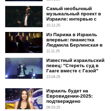
Самый необычный
музыкальный проект в
Израиле: интервью с
дирижером Рои
10.12.25
Оппенгеймом
Из Парижа в Израиль
впервые: пианистка
Людмила Берлинская в
откровенном интервью
11.11.25
"Вестям"
Известный израильский
певец: "Стереть суд в
Гааге вместе с Газой"
23.04.25
Израиль будет на
Евровидении-2025:
подтверждено
окончательно, но не без
06.03.25