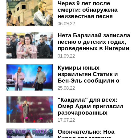
Через 9 лет после
смерти: обнаружена
неизвестная песня
Арика Айнштейна
06.09.22
Нета Барзилай записала
песню о детских годах,
проведенных в Нигерии
01.09.22
Кумиры юных
израильтян Статик и
Бен-Эль сообщили о
расформировании
25.08.22
дуэта
"Какдила" для всех:
Омер Адам пригласил
разочарованных
поклонников на
17.07.22
бесплатные концерты
Окончательно: Ноа