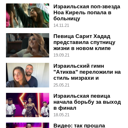
русскоязычных
Израильская поп-звезда
Ноа Кирель попала в
больницу
14.11.21
Певица Cарит Хадад
представила спутницу
жизни в новом клипе
19.09.21
Израильский гимн
"Атиква" переложили на
стиль мизрахи и
дополнили новыми
25.05.21
словами
Израильская певица
начала борьбу за выход
в финал
Евровидения-2021:
18.05.21
какие у нее шансы
Видео: так прошла