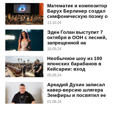
скандала
Математик и композитор
Барух Берлинер создал
симфоническую поэму о
сотворении мира
13.10.24
Эден Голан выступит 7
октября в ООН с песней,
запрещенной на
Евровидении-2024
18.09.24
Необычное шоу из 100
японских барабанов в
Кейсарии: вход
свободный
05.09.24
Аркадий Духин записал
кавер-версию шлягера
Земфиры и посвятил ее
дозорным ЦАХАЛа
01.08.24