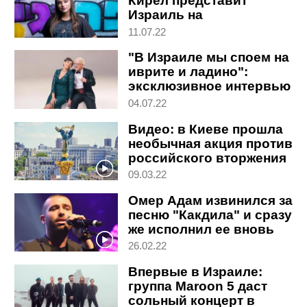
Кирел представит
Израиль на
Евровидении-2023
11.07.22
"В Израиле мы споем на
иврите и ладино":
эксклюзивное интервью
солистки Pink Martini
04.07.22
Видео: в Киеве прошла
необычная акция против
российского вторжения
09.03.22
Омер Адам извинился за
песню "Какдила" и сразу
же исполнил ее вновь
26.02.22
Впервые в Израиле:
группа Maroon 5 даст
сольный концерт в