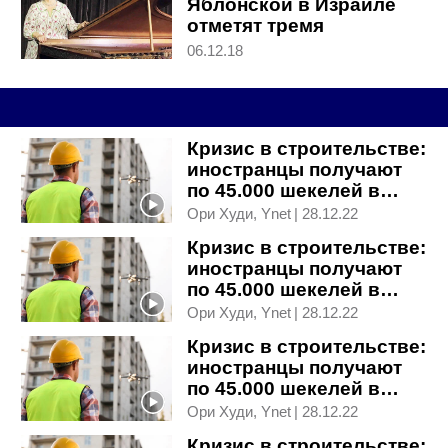
Яблонской в Израиле
отметят тремя
концертами
06.12.18
Кризис в строительстве:
иностранцы получают
по 45.000 шекелей в
месяц, а своих кадров
Ори Худи, Ynet
|
28.12.22
нет
Кризис в строительстве:
иностранцы получают
по 45.000 шекелей в
месяц, а своих кадров
Ори Худи, Ynet
|
28.12.22
нет
Кризис в строительстве:
иностранцы получают
по 45.000 шекелей в
месяц, а своих кадров
Ори Худи, Ynet
|
28.12.22
нет
Кризис в строительстве: