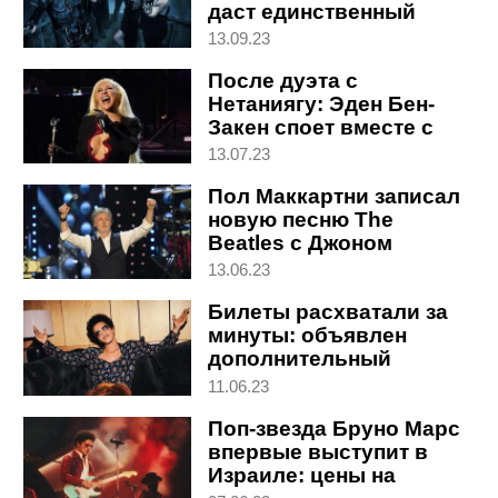
даст единственный
концерт в Израиле
13.09.23
После дуэта с
Нетаниягу: Эден Бен-
Закен споет вместе с
Кристиной Агилерой в
13.07.23
Израиле
Пол Маккартни записал
новую песню The
Beatles с Джоном
Ленноном
13.06.23
Билеты расхватали за
минуты: объявлен
дополнительный
концерт Бруно Марса в
11.06.23
Израиле
Поп-звезда Бруно Марс
впервые выступит в
Израиле: цены на