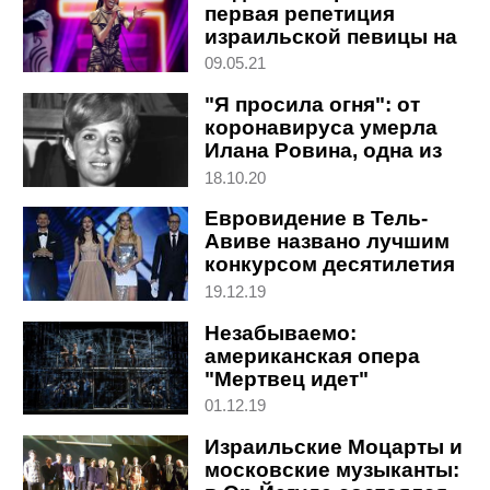
первая репетиция
израильской певицы на
сцене
09.05.21
Евровидения-2021
"Я просила огня": от
коронавируса умерла
Илана Ровина, одна из
самых известных певиц
18.10.20
Израиля
Евровидение в Тель-
Авиве названо лучшим
конкурсом десятилетия
19.12.19
Незабываемо:
американская опера
"Мертвец идет"
поставлена в Тель-
01.12.19
Авиве
Израильские Моцарты и
московские музыканты: