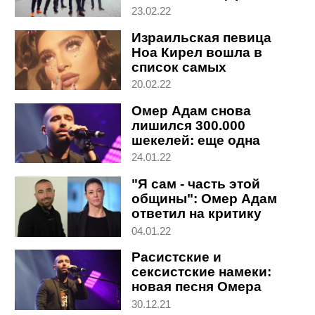
парке Ха-Яркон
23.02.22
Израильская певица
Ноа Кирел вошла в
список самых
многообещающих
20.02.22
исполнителей мира
Омер Адам снова
лишился 300.000
шекелей: еще одна
мэрия отказалась от
24.01.22
концерта
"Я сам - часть этой
общины": Омер Адам
ответил на критику
скандальной песни
04.01.22
"Какдила"
Расистские и
сексистские намеки:
новая песня Омера
Адама унижает
30.12.21