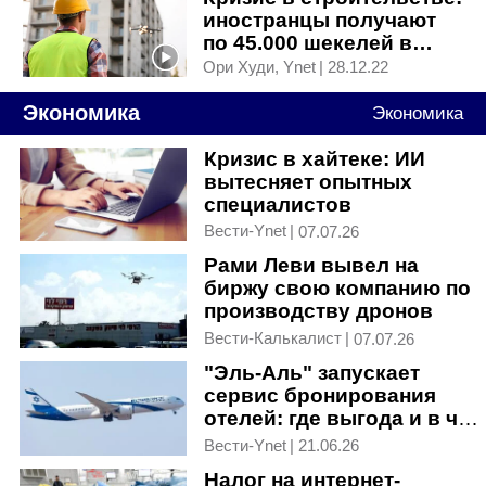
иностранцы получают
по 45.000 шекелей в
месяц, а своих кадров
Ори Худи, Ynet
|
28.12.22
нет
Экономика
Экономика
Кризис в хайтеке: ИИ
вытесняет опытных
специалистов
Вести-Ynet
|
07.07.26
Рами Леви вывел на
биржу свою компанию по
производству дронов
Вести-Калькалист
|
07.07.26
"Эль-Аль" запускает
сервис бронирования
отелей: где выгода и в чем
подвох
Вести-Ynet
|
21.06.26
Налог на интернет-