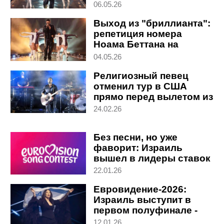
"Мощное,
06.05.26
эмоциональное
Выход из "бриллианта":
выступление"
репетиция номера
Ноама Беттана на
Евровидении с заявкой
04.05.26
на финал
Религиозный певец
отменил тур в США
прямо перед вылетом из
Бен-Гуриона из-за Ирана
24.02.26
Без песни, но уже
фаворит: Израиль
вышел в лидеры ставок
на Евровидение-2026
22.01.26
Евровидение-2026:
Израиль выступит в
первом полуфинале -
кто соперники
12.01.26