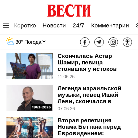
Коротко
Новости
24/7
Комментарии
Музыка
30
°
Погода
Скончалась Астар
Шамир, певица
стоявшая у истоков
женского рока в
11.06.26
Израиле
Легенда израильской
музыки, певец Ишай
Леви, скончался в
возрасте 63 лет
07.06.26
Вторая репетиция
Ноама Беттана перед
Евровидением: