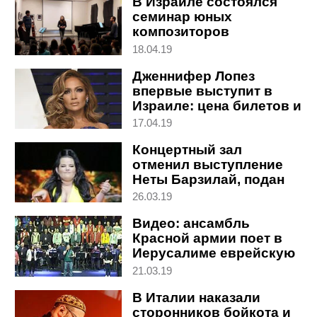
В Израиле состоялся
семинар юных
композиторов
18.04.19
Дженнифер Лопез
впервые выступит в
Израиле: цена билетов и
другие подробности
17.04.19
Концертный зал
отменил выступление
Неты Барзилай, подан
иск в суд
26.03.19
Видео: ансамбль
Красной армии поет в
Иерусалиме еврейскую
классику вместе с
21.03.19
кибуцниками
В Италии наказали
сторонников бойкота и