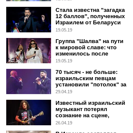
Стала известна "загадка
12 баллов", полученных
Израилем от Беларуси
на Евровидении
19.05.19
Группа "Шалва" на пути
к мировой славе: что
изменилось после
Евровидения
19.05.19
70 тысяч - не больше:
израильским певцам
установили "потолок" за
концерт в День
29.04.19
независимости
Известный израильский
музыкант потерял
сознание на сцене,
зрителей попросили
26.04.19
молиться