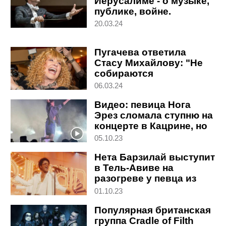
Иерусалиме - о музыке,
публике, войне.
Интервью с Юлианом
20.03.24
Рахлиным
Пугачева ответила
Стасу Михайлову: "Не
собираются
нормальные люди
06.03.24
возвращаться в РФ"
Видео: певица Нога
Эрез сломала ступню на
концерте в Кацрине, но
продолжила выступать
05.10.23
Нета Барзилай выступит
в Тель-Авиве на
разогреве у певца из
США
01.10.23
Популярная британская
группа Cradle of Filth