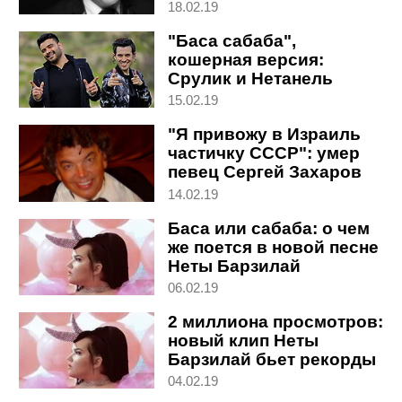
бесплатный
18.02.19
"Баса сабаба",
кошерная версия:
Срулик и Нетанель
переделали хит Неты
15.02.19
для религиозных
"Я привожу в Израиль
частичку СССР": умер
певец Сергей Захаров
14.02.19
Баса или сабаба: о чем
же поется в новой песне
Неты Барзилай
06.02.19
2 миллиона просмотров:
новый клип Неты
Барзилай бьет рекорды
04.02.19