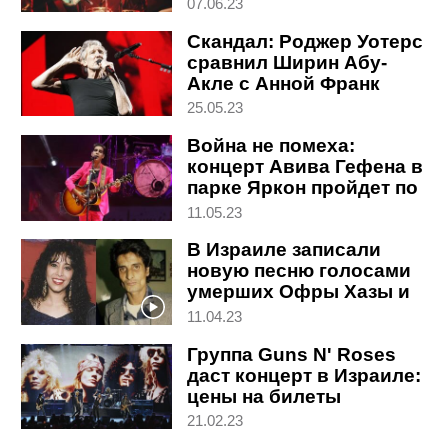
билеты
07.06.23
Скандал: Роджер Уотерс
сравнил Ширин Абу-
Акле с Анной Франк
25.05.23
Война не помеха:
концерт Авива Гефена в
парке Яркон пройдет по
расписанию
11.05.23
В Израиле записали
новую песню голосами
умерших Офры Хазы и
Зоара Аргова
11.04.23
Группа Guns N' Roses
даст концерт в Израиле:
цены на билеты
21.02.23