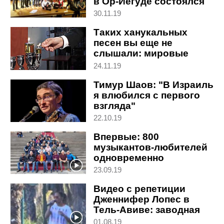
в Ор-Йегуде состоялся
необычный проект
30.11.19
Таких ханукальных
песен вы еще не
слышали: мировые
звезды выпустили
24.11.19
альбом к еврейскому
Тимур Шаов: "В Израиль
празднику
я влюбился с первого
взгляда"
22.10.19
Впервые: 800
музыкантов-любителей
одновременно
исполнили гимн
23.09.19
Израиля в Германии
Видео с репетиции
Дженнифер Лопес в
Тель-Авиве: заводная
сальса в парке
01.08.19