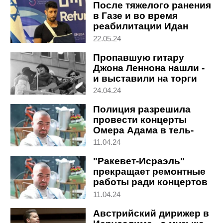
После тяжелого ранения
в Газе и во время
реабилитации Идан
Амеди записывает
22.05.24
новый альбом
Пропавшую гитару
Джона Леннона нашли -
и выставили на торги
24.04.24
Полиция разрешила
провести концерты
Омера Адама в тель-
авивском парке Яркон
11.04.24
"Ракевет-Исраэль"
прекращает ремонтные
работы ради концертов
Омера Адама
11.04.24
Австрийский дирижер в