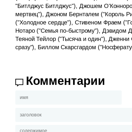
"Битлджус Битлджус"), Джошем О'Коннором
мертвец"), Джоном Бернталем ("Король Ри
("Холодное сердце"), Стивеном Фраем ("Го
Нотаро ("Семья по-быстрому"), Дэвидом Д
Теяной Тейлор ("Тысяча и один"), Дженни С
сразу"), Биллом Скарсгардом ("Носферату"
Комментарии