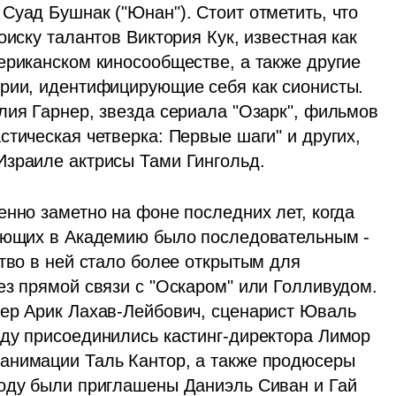
уад Бушнак ("Юнан"). Стоит отметить, что 
иску талантов Виктория Кук, известная как 
ериканском киносообществе, а также другие 
рии, идентифицирующие себя как сионисты. 
лия Гарнер, звезда сериала "Озарк", фильмов 
тическая четверка: Первые шаги" и других, 
Израиле актрисы Тами Гингольд.
нно заметно на фоне последних лет, когда 
пающих в Академию было последовательным - 
тво в ней стало более открытым для 
ез прямой связи с "Оскаром" или Голливудом. 
ер Арик Лахав-Лейбович, сценарист Юваль 
ду присоединились кастинг-директора Лимор 
анимации Таль Кантор, а также продюсеры 
оду были приглашены Даниэль Сиван и Гай 