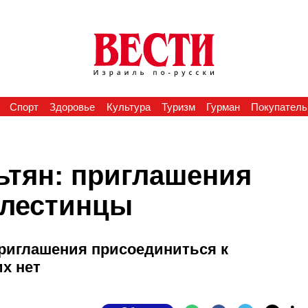
Спорт
Здоровье
Культура
Туризм
Гурман
Покупатель
ьтян: приглашения
алестинцы
риглашения присоединиться к
х нет