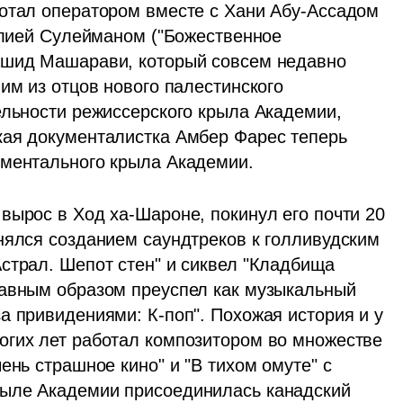
отал оператором вместе с Хани Абу-Ассадом 
Элией Сулейманом ("Божественное 
ашид Машарави, который совсем недавно 
им из отцов нового палестинского 
ельности режиссерского крыла Академии, 
ая документалистка Амбер Фарес теперь 
ументального крыла Академии.
вырос в Ход ха-Шароне, покинул его почти 20 
нялся созданием саундтреков к голливудским 
страл. Шепот стен" и сиквел "Кладбища 
авным образом преуспел как музыкальный 
а привидениями: К-поп". Похожая история и у 
гих лет работал композитором во множестве 
ень страшное кино" и "В тихом омуте" с 
ыле Академии присоединилась канадский 