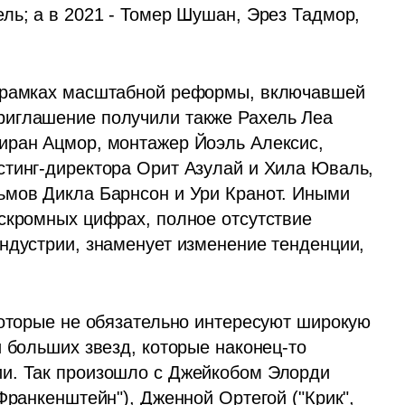
ль; а в 2021 - Томер Шушан, Эрез Тадмор, 
 рамках масштабной реформы, включавшей 
иглашение получили также Рахель Леа 
иран Ацмор, монтажер Йоэль Алексис, 
тинг-директора Орит Азулай и Хила Юваль, 
ьмов Дикла Барнсон и Ури Кранот. Иными 
скромных цифрах, полное отсутствие 
ндустрии, знаменует изменение тенденции, 
которые не обязательно интересуют широкую 
 больших звезд, которые наконец-то 
и. Так произошло с Джейкобом Элорди 
Франкенштейн"), Дженной Ортегой ("Крик", 