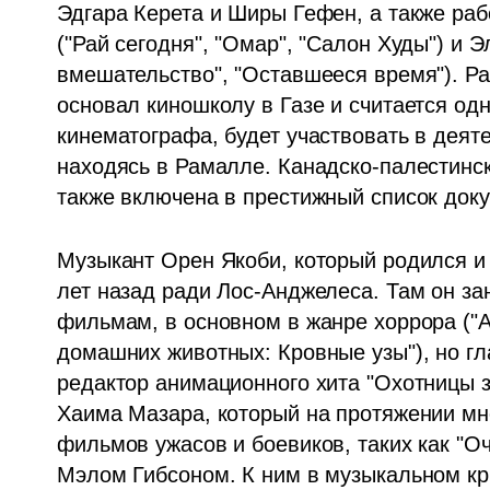
Эдгара Керета и Ширы Гефен, а также раб
("Рай сегодня", "Омар", "Салон Худы") и 
вмешательство", "Оставшееся время"). Р
основал киношколу в Газе и считается одн
кинематографа, будет участвовать в деят
находясь в Рамалле. Канадско-палестинск
также включена в престижный список док
Музыкант Орен Якоби, который родился и 
лет назад ради Лос-Анджелеса. Там он за
фильмам, в основном в жанре хоррора ("А
домашних животных: Кровные узы"), но гл
редактор анимационного хита "Охотницы з
Хаима Мазара, который на протяжении мно
фильмов ужасов и боевиков, таких как "Оч
Мэлом Гибсоном. К ним в музыкальном кр