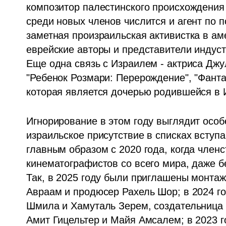
композитор палестинского происхождения С
среди новых членов числится и агент по по
заметная произраильская активистка в ам
еврейские авторы и представители индуст
Еще одна связь с Израилем - актриса Джу
"Ребенок Розмари: Перерождение", "Фантас
которая является дочерью родившейся в 
Игнорирование в этом году выглядит особе
израильское присутствие в списках всту
главным образом с 2020 года, когда членс
кинематографистов со всего мира, даже б
Так, в 2025 году были приглашены монтаж
Авраам и продюсер Рахель Шор; в 2024 го
Шмила и Хамуталь Зерем, создательница 
Амит Гицельтер и Майя Амсалем; в 2023 г