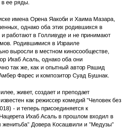
в ее ряды. 
иске имена Орена Яакоби и Хаима Мазара, 
енных, однако оба этих родившихся в 
 и работают в Голливуде и не принимают 
ьмов. Родившимися в Израиле 
ьно выросли в местном киносообществе, 
р Ихаб Асаль, однако оба они 
но так же, как и опытный автор Рашид 
Амбер Фарес и композитор Суад Бушнак.
лее, живет, создает и преподает 
известен как режиссер комедий "Человек без 
018) - и теперь присоединяется к 
Нацерета Ихаб Асаль в прошлом входил в 
женитьба" Довера Косашвили и "Медузы" 