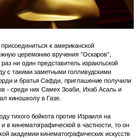
присоединиться к американской 
ижную церемонию вручения "Оскаров", 
т раз ни один представитель израильской 
ду с такими заметными голливудскими 
орди и братья Сафди, приглашение получили 
в - среди них Самех Зоаби, Ихаб Асаль и 
л киношколу в Газе.
ду тихого бойкота против Израиля на 
 в кинематографической в частности, то он 
кой академии кинематографических искусств 