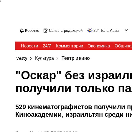
'
Коротко
Связь с редакцией
28
°
Тель-Авив
Новости
24/7
Комментарии
Экономика
Община
Vesty
Культура
Театр и кино
"Оскар" без израил
получили только п
529 кинематографистов получили п
Киноакадемии, израильтян среди ни