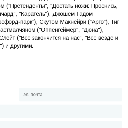
 ("Претенденты", "Достать ножи: Проснись, 
чард", "Каратель"), Джошем Гадом 
сфорд-парк"), Скутом Макнейри ("Арго"), Тиг 
астмалчяном ("Оппенгеймер", "Дюна"), 
лейт ("Все закончится на нас", "Все везде и 
) и другими.