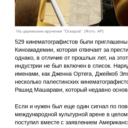
На церемонии вручения "Оскаров" 
(
Фото: AP
)
529 кинематографистов были приглашены 
Киноакадемии, которая отвечает за прест
однако, в отличие от прошлых лет, на это
индустрии не был включен в список. Наря
именами, как Дженна Ортега, Джейкоб Эл
несколько палестинских кинематографисто
Рашид Машарави, который недавно основа
Если и нужен был еще один сигнал по пово
международной культурной арене в целом и
поступил вместе с заявлением Американс