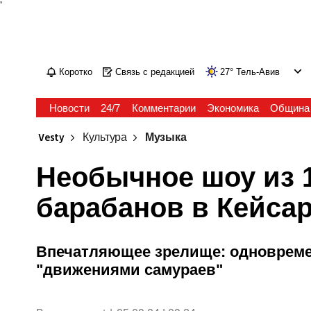
'
Коротко
Связь с редакцией
27
°
Тель-Авив
Новости
24/7
Комментарии
Экономика
Община
Vesty
Культура
Музыка
Необычное шоу из 
барабанов в Кейса
Впечатляющее зрелище: одновремен
"движениями самураев"