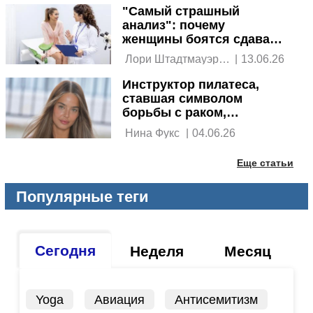
"Самый страшный
анализ": почему
женщины боятся сдавать
ПАП-тест и зачем он
 Лори Штадтмауэр, 
|
13.06.26
нужен
Ynet 
Инструктор пилатеса,
ставшая символом
борьбы с раком,
скончалась в возрасте 29
 Нина Фукс 
|
04.06.26
лет
Еще статьи
Популярные теги
Сегодня
Неделя
Месяц
Yoga
Авиация
Антисемитизм