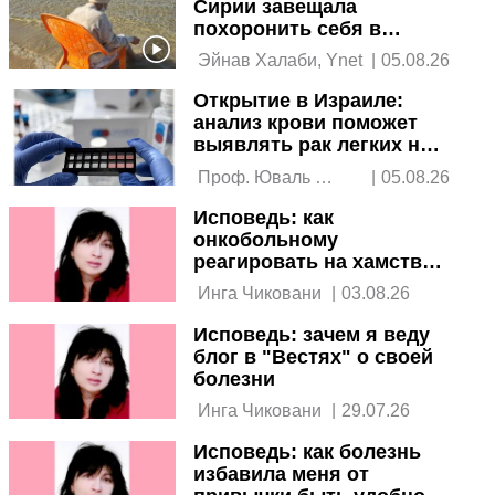
Сирии завещала
похоронить себя в
Израиле в благодарность
 Эйнав Халаби, Ynet 
|
05.08.26
за лечение
Открытие в Израиле:
анализ крови поможет
выявлять рак легких на
ранней стадии
 Проф. Юваль 
|
05.08.26
Эбенштейн 
Исповедь: как
онкобольному
реагировать на хамство
в сети
 Инга Чиковани 
|
03.08.26
Исповедь: зачем я веду
блог в "Вестях" о своей
болезни
 Инга Чиковани 
|
29.07.26
Исповедь: как болезнь
избавила меня от