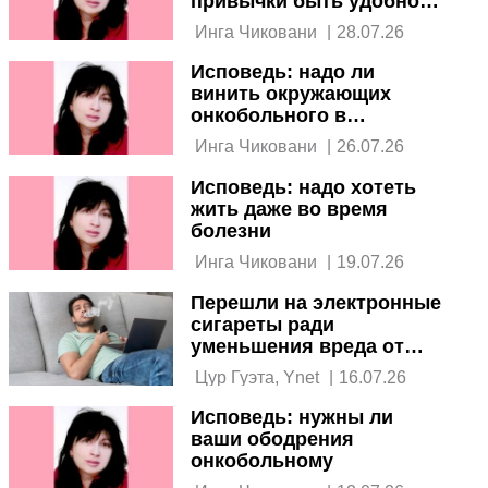
привычки быть удобной
для всех
 Инга Чиковани 
|
28.07.26
Исповедь: надо ли
винить окружающих
онкобольного в
попытках его успокоить
 Инга Чиковани 
|
26.07.26
Исповедь: надо хотеть
жить даже во время
болезни
 Инга Чиковани 
|
19.07.26
Перешли на электронные
сигареты ради
уменьшения вреда от
обычных? Вам стоит
 Цур Гуэта, Ynet 
|
16.07.26
знать
Исповедь: нужны ли
ваши ободрения
онкобольному