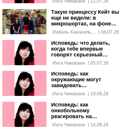
 Инга Чиковани 
|
12.07.26
Такую принцессу Кейт вы
еще не видели: в
микрошортах, на фоне
семьи
 Инбаль Хананель, 
|
08.07.26
PPlus 
Исповедь: что делать,
когда тебе впервые
говорят серьезный
диагноз
 Инга Чиковани 
|
05.07.26
Исповедь: как
окружающие могут
завидовать
онкобольному
 Инга Чиковани 
|
19.06.26
Исповедь: как
онкобольному
реагировать на
бестактность
 Инга Чиковани 
|
14.06.26
окружающих