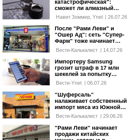
катастрофическая":
сможет ли алмазный
бизнес Израиля
 Навит Зоммер, Ynet 
|
26.07.26
пережить кризис
После "Рами Леви" и
"Ошер Ад": сеть "Супер-
Фарм" тоже начинает
продавать автомобили
 Вести-Калькалист 
|
14.07.26
Импортеру Samsung
грозит штраф в 17 млн
шекелей за попытку
сорвать дешевые
 Вести-Ynet 
|
06.07.26
поставки из ПА
"Шуферсаль"
налаживает собственный
импорт мяса из Южной
Америки: снизятся ли
 Вести-Калькалист 
|
29.06.26
цены
"Рами Леви" начинает
продажи китайских