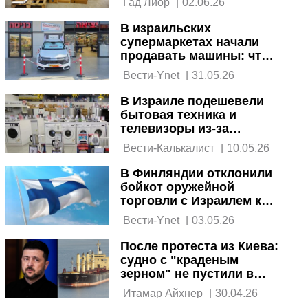
 Гад Лиор 
|
02.06.26
В израильских
супермаркетах начали
продавать машины: что с
ценами
 Вести-Ynet 
|
31.05.26
В Израиле подешевели
бытовая техника и
телевизоры из-за
слабого доллара
 Вести-Калькалист 
|
10.05.26
В Финляндии отклонили
бойкот оружейной
торговли с Израилем как
угрозу нацбезопасности
 Вести-Ynet 
|
03.05.26
После протеста из Киева:
судно с "краденым
зерном" не пустили в
Израиль
 Итамар Айхнер 
|
30.04.26