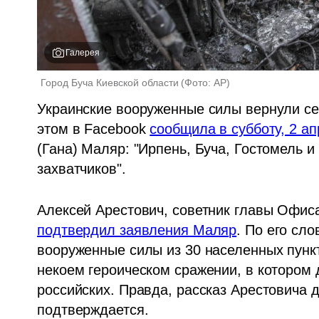
Галерея
Город Буча Киевской области
(
Фото: AP
)
Украинские вооруженные силы вернули себ
этом в Facebook 
сообщила в субботу, 2 а
(Гана) Маляр: "Ирпень, Буча, Гостомель и
захватчиков".
подтвердил заявления Маляр
. По его сл
вооруженные силы из 30 населенных пункт
некоем героическом сражении, в котором 
российских. Правда, рассказ Арестовича 
подтверждается.