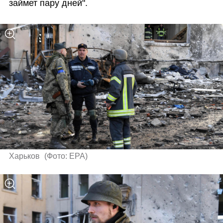
займет пару дней".
Харьков 
(
Фото: EPA
)