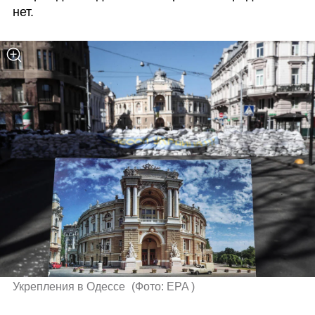
нет.
Укрепления в Одессе 
(
Фото: EPA 
)