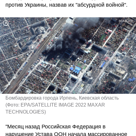
против Украины, назвав их "абсурдной войной".
Бомбардировка города Ирпень, Киевская область 
(
Фото: EPA/SATELLITE IMAGE 2022 MAXAR 
TECHNOLOGIES
)
"Месяц назад Российская Федерация в 
нарушение Устава ООН начала массированное 