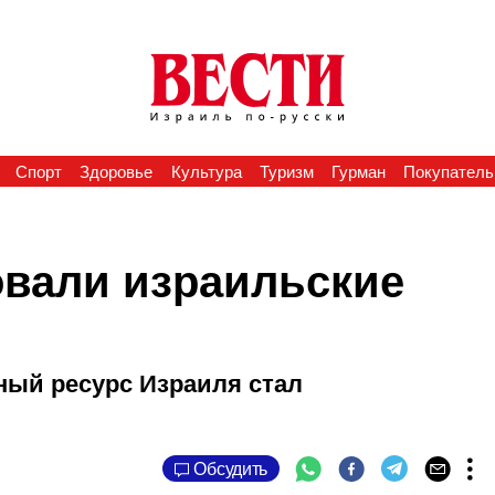
Спорт
Здоровье
Культура
Туризм
Гурман
Покупатель
овали израильские
ный ресурс Израиля стал
Обсудить