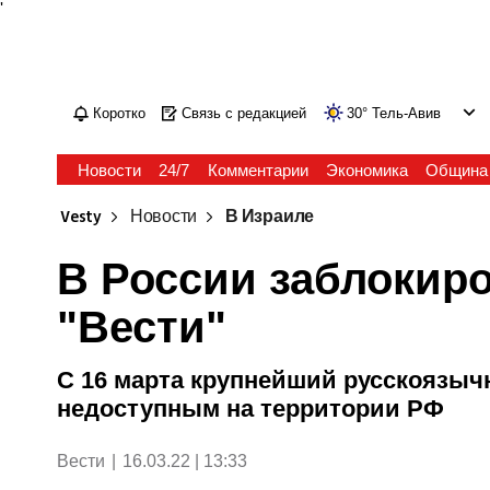
'
Коротко
Связь с редакцией
30
°
Тель-Авив
Новости
24/7
Комментарии
Экономика
Община
Vesty
Новости
В Израиле
В России заблокир
"Вести"
С 16 марта крупнейший русскоязыч
недоступным на территории РФ
Вести
|
16.03.22 | 13:33