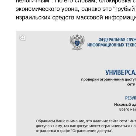
нелогичным". По его словам, блокировка с
экономического урона, однако это "грубы
израильских средств массовой информаци