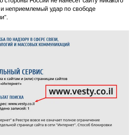
о стороны России не нанесет сайту никакого 
й и неприемлемый удар по свободе 
и".