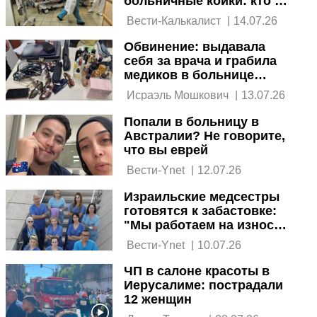
больничные койки: кто в
наибольшей опасности
 Вести-Калькалист 
|
14.07.26
Обвинение: выдавала
себя за врача и грабила
медиков в больнице
Афулы
 Исраэль Мошкович 
|
13.07.26
Попали в больницу в
Австралии? Не говорите,
что вы еврей
 Вести-Ynet 
|
12.07.26
Израильские медсестры
готовятся к забастовке:
"Мы работаем на износ,
и это угрожает
 Вести-Ynet 
|
10.07.26
пациентам"
ЧП в салоне красоты в
Иерусалиме: пострадали
12 женщин