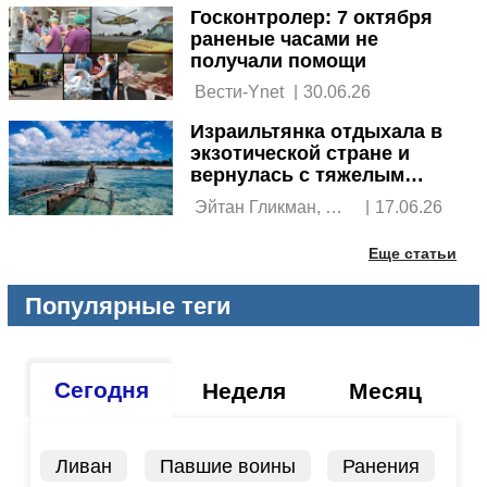
Госконтролер: 7 октября
раненые часами не
получали помощи
 Вести-Ynet 
|
30.06.26
Израильтянка отдыхала в
экзотической стране и
вернулась с тяжелым
заболеванием
 Эйтан Гликман, 
|
17.06.26
Ynet 
Еще статьи
Популярные теги
Сегодня
Неделя
Месяц
Ливан
Павшие воины
Ранения