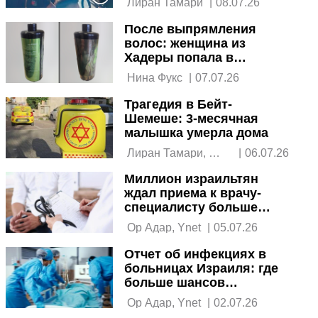
 Лиран Тамари 
|
08.07.26
После выпрямления
волос: женщина из
Хадеры попала в
реанимацию
 Нина Фукс 
|
07.07.26
Трагедия в Бейт-
Шемеше: 3-месячная
малышка умерла дома
 Лиран Тамари, 
|
06.07.26
Шило Фрид 
Миллион израильтян
ждал приема к врачу-
специалисту больше
месяца: данные ЦСБ
 Ор Адар, Ynet 
|
05.07.26
Отчет об инфекциях в
больницах Израиля: где
больше шансов
заразиться
 Ор Адар, Ynet 
|
02.07.26