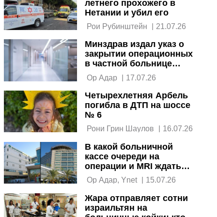
летнего прохожего в
Нетании и убил его
 Рои Рубинштейн 
|
21.07.26
Минздрав издал указ о
закрытии операционных
в частной больнице
Medica Raphael
 Ор Адар 
|
17.07.26
Четырехлетняя Арбель
погибла в ДТП на шоссе
№ 6
 Рони Грин Шаулов 
|
16.07.26
В какой больничной
кассе очереди на
операции и MRI ждать
меньше: отчет
 Ор Адар, Ynet 
|
15.07.26
Жара отправляет сотни
израильтян на