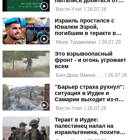
пытались добиться от
ЦАХАЛа охраны, но
 Вести-Ynet 
|
26.07.26
безуспешно
Израиль простился с
Ювалем Эзрой,
погибшим в теракте в
Самарии
 Меир Турджеман 
|
26.07.26
Это взрывоопасный
фронт - и огонь угрожает
всем
 Бен-Дрор Ямини, 
|
26.07.26
Ynet 
"Барьер страха рухнул":
ситуация в Иудее и
Самарии выходит из-под
контроля
 Вести-Ynet 
|
26.07.26
Теракт в Иудее:
палестинец напал на
израильтянина, похитил
его оружие и открыл