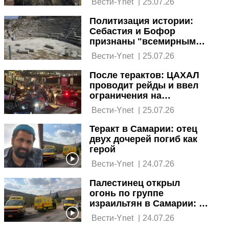
 Вести-Ynet 
|
25.07.26
огонь
Политизация истории:
Себастия и Бофор
признаны "всемирным
наследием под угрозой"
 Вести-Ynet 
|
25.07.26
После терактов: ЦАХАЛ
проводит рейды и ввел
ограничения на
передвижение в Иудее и
 Вести-Ynet 
|
25.07.26
Самарии
Теракт в Самарии: отец
двух дочерей погиб как
герой
 Вести-Ynet 
|
24.07.26
Палестинец открыл
огонь по группе
израильтян в Самарии: 1
убит, трое ранены
 Вести-Ynet 
|
24.07.26