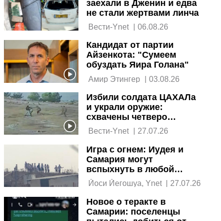
заехали в Дженин и едва
не стали жертвами линча
 Вести-Ynet 
|
06.08.26
Кандидат от партии
Айзенкота: "Сумеем
обуздать Яира Голана"
 Амир Этингер 
|
03.08.26
Избили солдата ЦАХАЛа
и украли оружие:
схвачены четверо
палестинских
 Вести-Ynet 
|
27.07.26
террористов
Игра с огнем: Иудея и
Самария могут
вспыхнуть в любой
момент
 Йоси Йегошуа, Ynet 
|
27.07.26
Новое о теракте в
Самарии: поселенцы