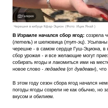
Галерея
Черешня в кибуце Кфар-Эцион 
(
Фото: Ицик Янай 
)
В Израиле начался сбор ягод: 
созрела ч
(
петель
) и шелковица (
тут-эц
). Усыпаны
черешне - в самом сердце Гуш-Эциона, в
сбор урожая - и все желающие могут прие
собирать ягоды и лакомиться ими на месте
новое слово - 
ледавдев
 (от 
дувдеван
), чт
В этом году сезон сбора ягод начался нем
погоды ягоды созрели не как обычно, но з
вкусом и обилием. 