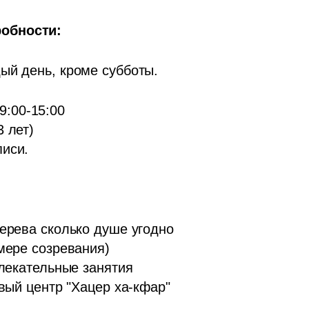
обности: 
ый день, кроме субботы.
 лет)

писи.
ерева сколько душе угодно

мере созревания)

лекательные занятия

овый центр "Хацер ха-кфар"