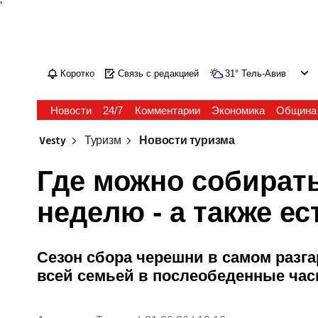
'
Коротко
Связь с редакцией
31
°
Тель-Авив
Новости
24/7
Комментарии
Экономика
Община
Vesty
Туризм
Новости туризма
Где можно собират
неделю - а также ес
Сезон сбора черешни в самом разга
всей семьей в послеобеденные ча