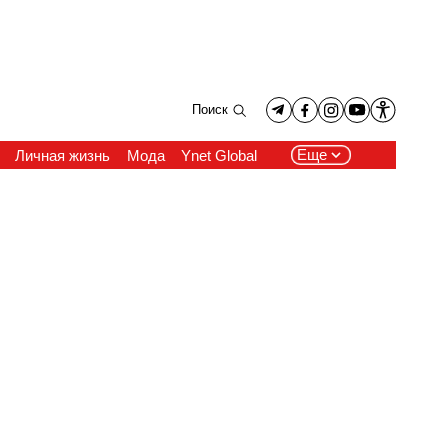
Поиск
Еще
Личная жизнь
Мода
Ynet Global