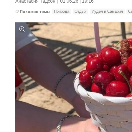
Анастасия Тадсон
|
01.06.26 | 19:16
Похожие темы
Природа
Отдых
Иудея и Самария
С