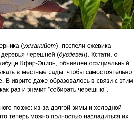
ерника (
ухманийот
), поспели ежевика 
 деревья черешней (
дувдеван
). Кстати, о 
 кибуце Кфар-Эцион, объявлен официальный 
зжать в местные сады, чтобы самостоятельно 
. В иврите даже образовалось в связи с этим 
о как раз и значит "собирать черешню".
ного позже: из-за долгой зимы и холодной 
ато теперь можно полностью насладиться их 