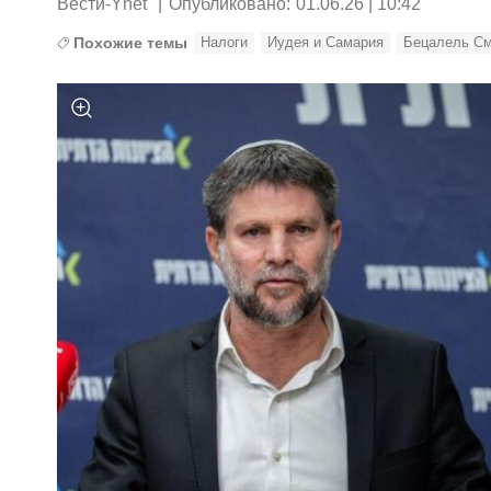
Вести-Ynet
|
Опубликовано:
01.06.26 | 10:42
Похожие темы
Налоги
Иудея и Самария
Бецалель См