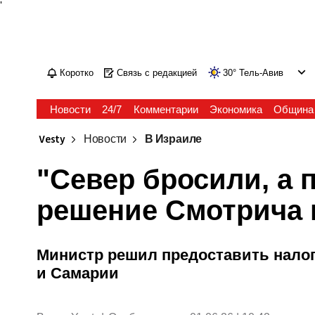
'
Коротко
Связь с редакцией
30
°
Тель-Авив
Новости
24/7
Комментарии
Экономика
Община
Vesty
Новости
В Израиле
"Север бросили, а 
решение Смотрича 
Министр решил предоставить налог
и Самарии