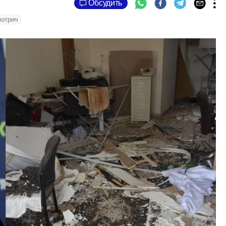
Обсудить
отрич