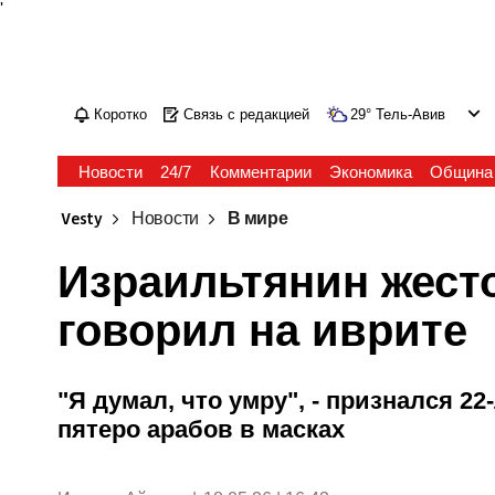
'
Коротко
Связь с редакцией
29
°
Тель-Авив
Новости
24/7
Комментарии
Экономика
Община
Vesty
Новости
В мире
Израильтянин жесто
говорил на иврите
"Я думал, что умру", - признался 22
пятеро арабов в масках