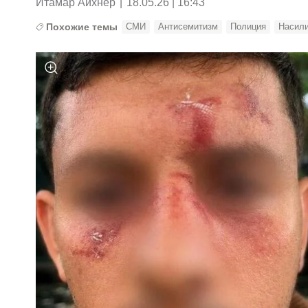
Итамар Айхнер
|
18.05.26 | 16:43
Похожие темы
СМИ
Антисемитизм
Полиция
Насил