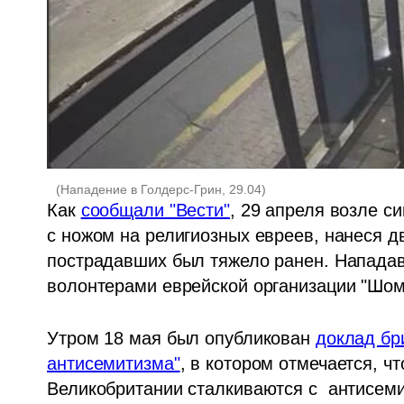
(
Нападение в Голдерс-Грин, 29.04
)
Как 
сообщали "Вести"
, 29 апреля возле с
с ножом на религиозных евреев, нанеся дв
пострадавших был тяжело ранен. Нападав
волонтерами еврейской организации "Шом
Утром 18 мая был опубликован 
доклад бр
антисемитизма"
, в котором отмечается, чт
Великобритании сталкиваются с  антисеми