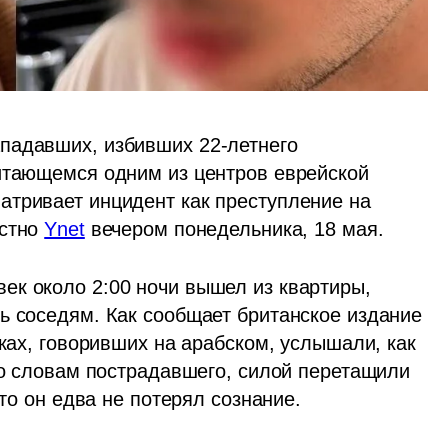
падавших, избивших 22-летнего 
итающемся одним из центров еврейской 
тривает инцидент как преступление на 
стно 
Ynet
 вечером понедельника, 18 мая.
к около 2:00 ночи вышел из квартиры, 
ь соседям. Как сообщает британское издание 
сках, говоривших на арабском, услышали, как 
по словам пострадавшего, силой перетащили 
что он едва не потерял сознание.