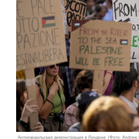
Антиизраильская демонстрация в Лондоне 
(
Фото: Andrew 