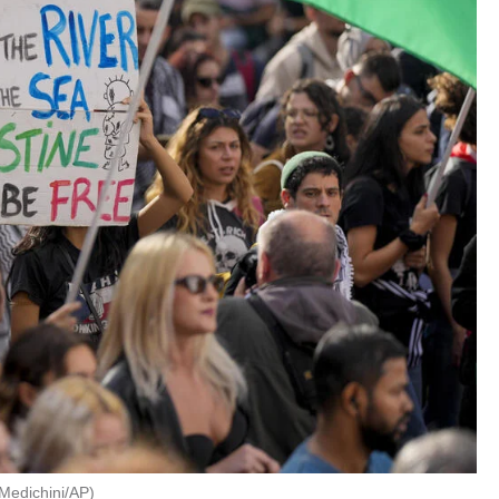
Medichini/AP
)