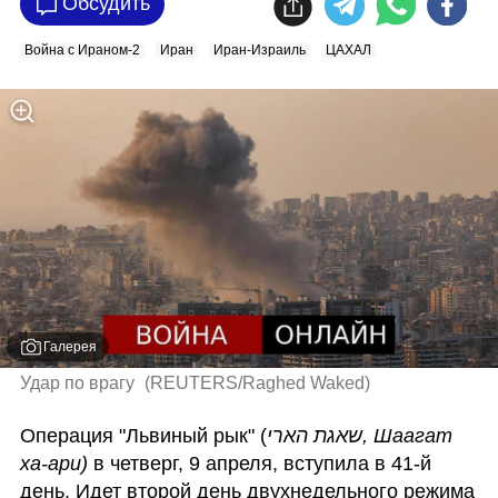
Обсудить
Война с Ираном-2
Иран
Иран-Израиль
ЦАХАЛ
Галерея
Удар по врагу 
(
REUTERS/Raghed Waked
)
Операция "Львиный рык" (
שאגת הארי, Шаагат 
ха-ари) 
в четверг, 9 апреля, вступила в 41-й 
день. Идет второй день двухнедельного режима 