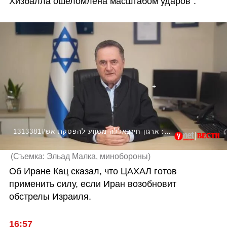
Хизбалла ошеломлена масштабом ударов".
1313381#ישראל כ"ץ: ארגון חיזבאללה משווע להפסקת אש
(
Съемка: Эльад Малка, минобороны
)
Об Иране Кац сказал, что ЦАХАЛ готов 
применить силу, если Иран возобновит 
обстрелы Израиля.