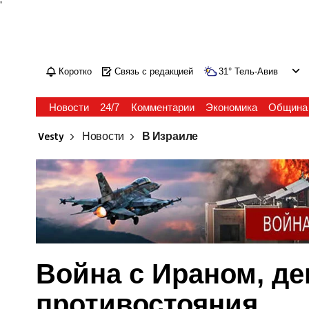
'
Коротко
Связь с редакцией
31
°
Тель-Авив
Новости
24/7
Комментарии
Экономика
Община
Vesty
Новости
В Израиле
Война с Ираном, де
противостояния