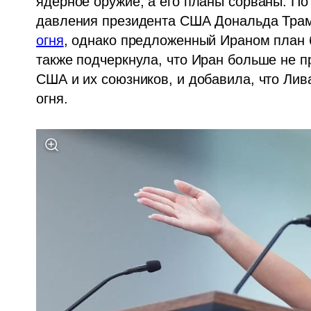
ядерное оружие, а его планы сорваны. По
давления президента США Дональда Трам
огня
, однако предложенный Ираном план б
также подчеркнула, что Иран больше не п
США и их союзников, и добавила, что Лив
огня.