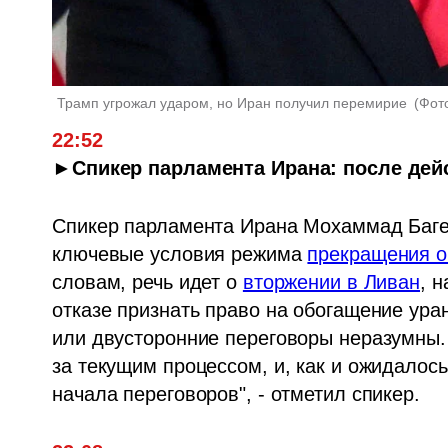
Трамп угрожал ударом, но Иран получил перемирие 
(
Фото
22:52
►Спикер парламента Ирана: после де
Спикер парламента Ирана Мохаммад Баге
ключевые условия режима 
прекращения о
словам, речь идет о 
вторжении в Ливан
, 
отказе признать право на обогащение ура
или двусторонние переговоры неразумны.
за текущим процессом, и, как и ожидалос
начала переговоров", - отметил спикер.