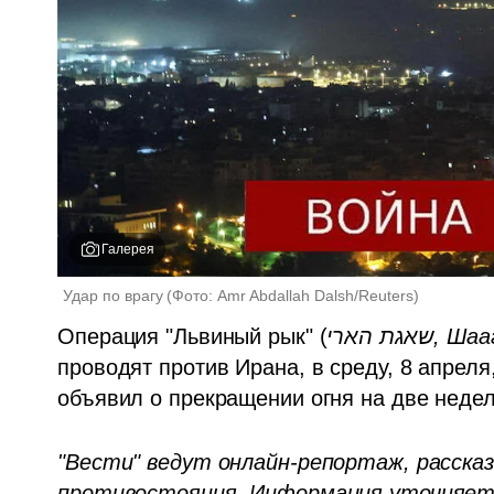
Галерея
Удар по врагу
(
Фото: Amr Abdallah Dalsh/Reuters
)
Операция "Львиный рык" (
אגת הארי
проводят против Ирана, в среду, 8 апреля
объявил о прекращении огня на две недел
"Вести" ведут онлайн-репортаж, рассказ
противостояния. Информация уточняется