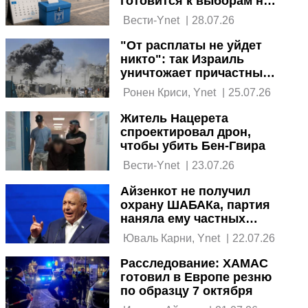
готовится к выборам на
фоне угроз Ирана и
 Вести-Ynet 
|
28.07.26
России
"От расплаты не уйдет
никто": так Израиль
уничтожает причастных к
резне 7 октября
 Ронен Криси, Ynet 
|
25.07.26
Житель Нацерета
спроектировал дрон,
чтобы убить Бен-Гвира
 Вести-Ynet 
|
23.07.26
Айзенкот не получил
охрану ШАБАКа, партия
наняла ему частных
телохранителей
 Юваль Карни, Ynet 
|
22.07.26
Расследование: ХАМАС
готовил в Европе резню
по образцу 7 октября