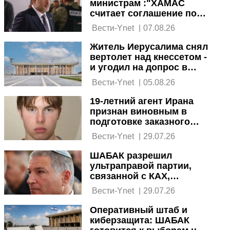
министрам :"ХАМАС
считает соглашение по
Газе своей политической
 Вести-Ynet 
|
07.08.26
победой"
Житель Иерусалима снял
вертолет над кнессетом -
и угодил на допрос в
ШАБАК
 Вести-Ynet 
|
05.08.26
19-летний агент Ирана
признан виновным в
подготовке заказного
убийства
 Вести-Ynet 
|
29.07.26
ШАБАК разрешил
ультраправой партии,
связанной с КАХ,
участвовать в выборах
 Вести-Ynet 
|
29.07.26
Оперативный штаб и
киберзащита: ШАБАК