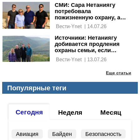
СМИ: Сара Нетаниягу
потребовала
пожизненную охрану, а
также служебную машину
 Вести-Ynet 
|
14.07.26
с водителем
Источники: Нетаниягу
добивается продления
охраны семьи, если
проиграет выборы
 Вести-Ynet 
|
13.07.26
Еще статьи
Популярные теги
Сегодня
Неделя
Месяц
Авиация
Байден
Безопасность