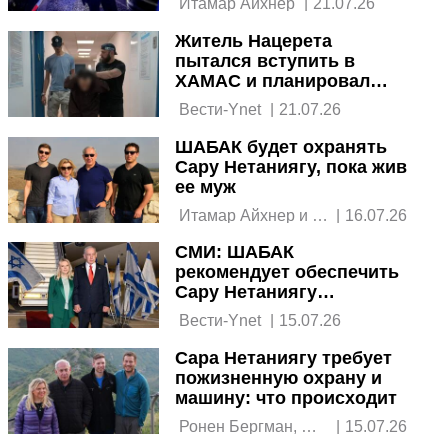
 Итамар Айхнер 
|
21.07.26
Житель Нацерета
пытался вступить в
ХАМАС и планировал
убить Бен-Гвира
 Вести-Ynet 
|
21.07.26
ШАБАК будет охранять
Сару Нетаниягу, пока жив
ее муж
 Итамар Айхнер и 
|
16.07.26
Вести 
СМИ: ШАБАК
рекомендует обеспечить
Сару Нетаниягу
пожизненной охраной
 Вести-Ynet 
|
15.07.26
Сара Нетаниягу требует
пожизненную охрану и
машину: что происходит
 Ронен Бергман, 
|
15.07.26
Амир Этингер 