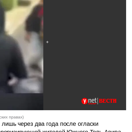
ских правах
)
ишь через два года после огласки 
ерроризирующей жителей Южного Тель-Авива, 