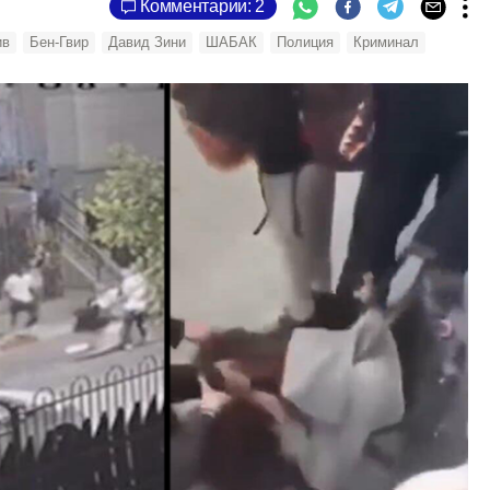
Комментарии: 2
ив
Бен-Гвир
Давид Зини
ШАБАК
Полиция
Криминал