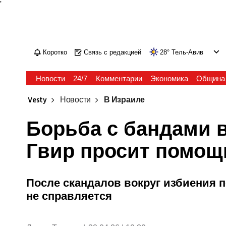
'
Коротко
Связь с редакцией
28
°
Тель-Авив
Новости
24/7
Комментарии
Экономика
Община
Vesty
Новости
В Израиле
Борьба с бандами в
Гвир просит помо
После скандалов вокруг избиения 
не справляется