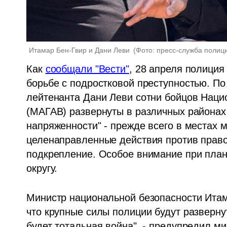
Итамар Бен-Гвир и Дани Леви 
(
Фото: пресс-служба полиц
Как 
сообщали "Вести"
, 28 апреля полиция
борьбе с подростковой преступностью. По
лейтенанта Дани Леви сотни бойцов Нацио
(МАГАВ) развернуты в различных районах 
напряженности" - прежде всего в местах м
целенаправленные действия против право
подкрепление. Особое внимание при план
округу.
Министр национальной безопасности Итам
что крупные силы полиции будут разверну
будет тотальная война", - предупредил ми