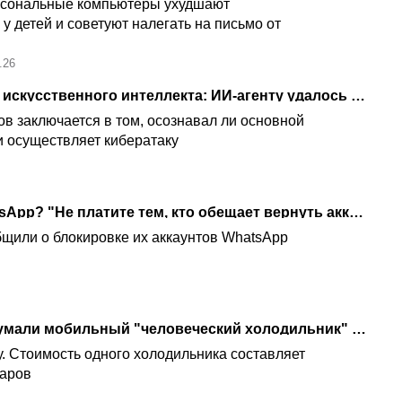
ерсональные компьютеры ухудшают
 детей и советуют налегать на письмо от
.26
Скандал в сообществе искусственного интеллекта: ИИ-агенту удалось совершить кибератаку
ов заключается в том, осознавал ли основной
и осуществляет кибератаку
Заблокировали в WhatsApp? "Не платите тем, кто обещает вернуть аккаунт"
бщили о блокировке их аккаунтов WhatsApp
Видео: в Японии придумали мобильный "человеческий холодильник" для страдающих от жары
. Стоимость одного холодильника составляет
ларов