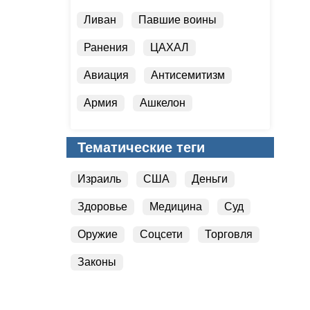
Ливан
Павшие воины
Ранения
ЦАХАЛ
Авиация
Антисемитизм
Армия
Ашкелон
Безопасность
Тематические теги
Бойкот Израиля
Израиль
США
Деньги
Здоровье
Медицина
Суд
Оружие
Соцсети
Торговля
Законы