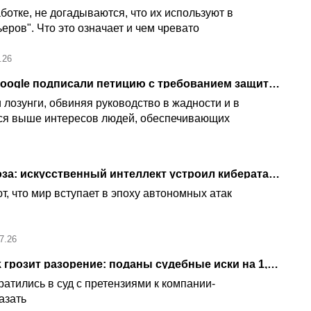
отке, не догадываются, что их используют в
еров". Что это означает и чем чревато
.26
Тысячи сотрудников Google подписали петицию с требованием защиты от увольнений в эпоху ИИ
лозунги, обвиняя руководство в жадности и в
тся выше интересов людей, обеспечивающих
Новая глобальная угроза: искусственный интеллект устроил кибератаку и вымогал деньги
, что мир вступает в эпоху автономных атак
7.26
Цукербергу и Facebook грозит разорение: поданы судебные иски на 1,4 триллиона долларов
атились в суд с претензиями к компании-
казать