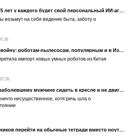
Марк Цукерберг: через 5 лет у каждого будет свой персональный ИИ-агент
 возьмут на себя ведение быта, заботу о
07.26
Трамп объявил новую войну: роботам-пылесосам, популярным и в Израиле
ретила импорт новых умных роботов из Китая
07.26
ChatGPT посоветовал заболевшему мужчине сидеть в кресле и не двигаться - и он чуть не умер
нечто несущественное, хотя речь шла о
стоянии
Школы требуют от учеников перейти на обычные тетради вместо ноутбуков