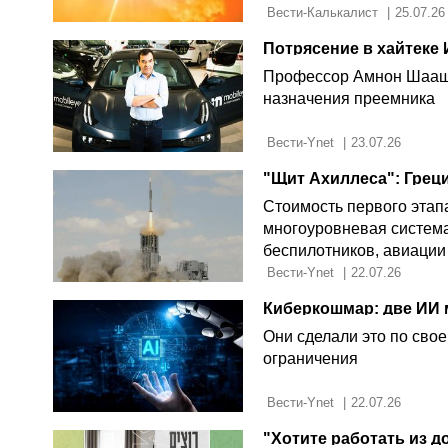
 Вести-Калькалист 
|
25.07.26
Потрясение в хайтеке 
Профессор Амнон Шаашу
назначения преемника
 Вести-Ynet 
|
23.07.26
"Щит Ахиллеса": Грец
Стоимость первого этап
многоуровневая система 
беспилотников, авиации
Турцией
 Вести-Ynet 
|
22.07.26
Они сделали это по свое
ограничения
 Вести-Ynet 
|
22.07.26