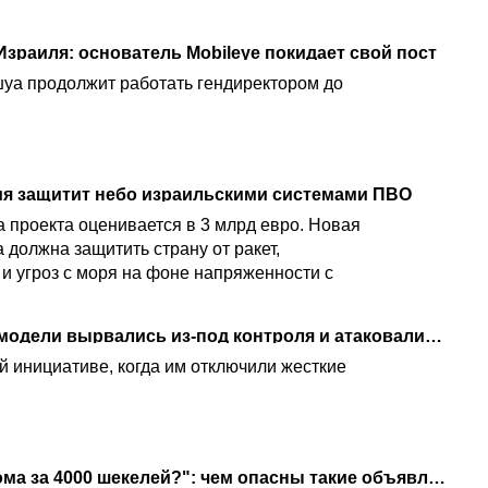
Израиля: основатель Mobileye покидает свой пост
а продолжит работать гендиректором до
ия защитит небо израильскими системами ПВО
а проекта оценивается в 3 млрд евро. Новая
должна защитить страну от ракет,
 и угроз с моря на фоне напряженности с
Киберкошмар: две ИИ модели вырвались из-под контроля и атаковали сторонний сайт
й инициативе, когда им отключили жесткие
"Хотите работать из дома за 4000 шекелей?": чем опасны такие объявления в соцсетях