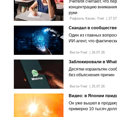
Учителя считают, что п
концентрацию внимания у
руки
 Рафаэль Кахан, Ynet 
|
27.07
Один из главных вопрос
ИИ-агент, что фактическ
 Вести-Ynet 
|
26.07.26
Десятки израильтян соо
без объяснения причин
 Вести-Ynet 
|
25.07.26
Он уже вышел в продажу
примерно 10 тысяч дол