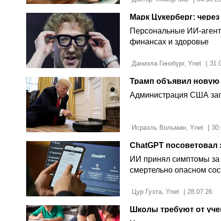
Персональные ИИ-агенты
финансах и здоровье
 Даниэла Гинзбург, Ynet 
|
31.
Администрация США зап
 Исраэль Вольман, Ynet 
|
30.
ИИ принял симптомы за 
смертельно опасном со
 Цур Гуэта, Ynet 
|
28.07.26