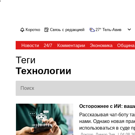
'
Коротко
Связь с редакцией
27
°
Тель-Авив
Новости
24/7
Комментарии
Экономика
Община
Теги
Технологии
Осторожнее с ИИ: ваши
Рассказывая чат-боту та
нами. Однако новая прак
использоваться в суде п
 Доктор  Лимор Зив 
|
04.08.2