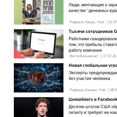
Люди, мечтающие о зараб
качестве "денежных курь
 Рафаэль Кахан, Ynet 
|
21.07
Работники скандировали 
том, что прибыль стави
работу компании
 Вести-Калькалист 
|
17.07.26
Эксперты предупреждают
без участия человека
 Рафаэль Кахана, Ynet 
|
08.0
Десятки штатов США обр
гиганту и требуют ее на