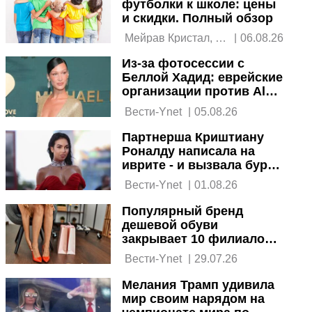
футболки к школе: цены
и скидки. Полный обзор
 Мейрав Кристал, 
|
06.08.26
Ynet 
Из-за фотосессии с
Беллой Хадид: еврейские
организации против Alo
Yoga
 Вести-Ynet 
|
05.08.26
Партнерша Криштиану
Роналду написала на
иврите - и вызвала бурю
в сети
 Вести-Ynet 
|
01.08.26
Популярный бренд
дешевой обуви
закрывает 10 филиалов в
Израиле
 Вести-Ynet 
|
29.07.26
Мелания Трамп удивила
мир своим нарядом на