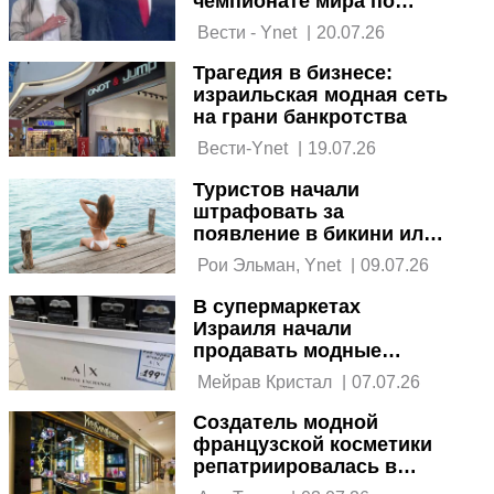
чемпионате мира по
футболу
 Вести - Ynet 
|
20.07.26
Трагедия в бизнесе:
израильская модная сеть
на грани банкротства
 Вести-Ynet 
|
19.07.26
Туристов начали
штрафовать за
появление в бикини или
без майки на улицах
 Рои Эльман, Ynet 
|
09.07.26
В супермаркетах
Израиля начали
продавать модные
аксессуары
 Мейрав Кристал 
|
07.07.26
Создатель модной
французской косметики
репатриировалась в
Израиль