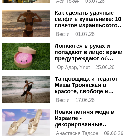
 Аси Тохен 
|
03.07.26
Как сделать удачные
селфи в купальнике: 10
советов израильского
фотографа
 Вести 
|
01.07.26
Лопаются в руках и
попадают в лицо: врачи
предупреждают об
опасности игрушек-
  Ор Адар, Ynet 
|
25.06.26
сквиши
Танцовщица и педагог
Маша Троянская о
красоте, свободе и
принятии себя после 40
 Вести 
|
17.06.26
лет. Интервью
Новая летняя мода в
Израиле -
декорированные
шлепанцы. Как сделать
 Анастасия Тадсон 
|
09.06.26
самостоятельно