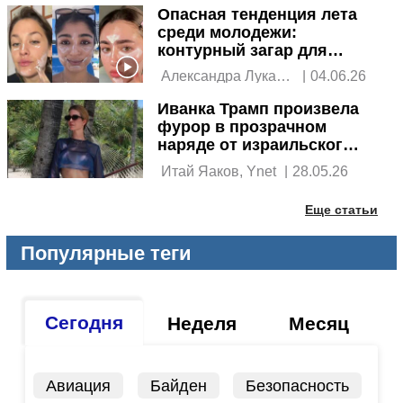
Опасная тенденция лета
среди молодежи:
контурный загар для
лица
 Александра Лукаш, 
|
04.06.26
Ynet 
Иванка Трамп произвела
фурор в прозрачном
наряде от израильского
дизайнера
 Итай Яаков, Ynet 
|
28.05.26
Еще статьи
Популярные теги
Сегодня
Неделя
Месяц
Авиация
Байден
Безопасность