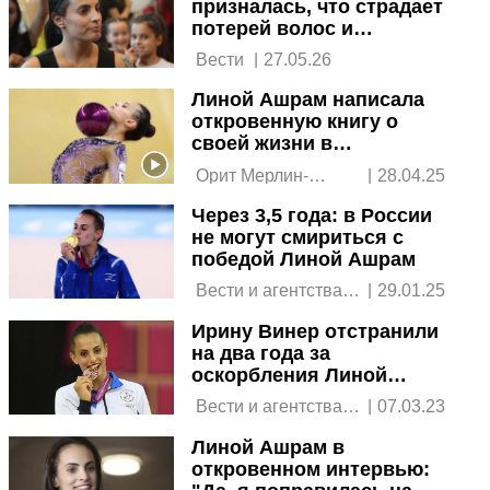
призналась, что страдает
потерей волос и
проходит пересадку
 Вести 
|
27.05.26
Линой Ашрам написала
откровенную книгу о
своей жизни в
гимнастике. И впервые -
 Орит Мерлин-
|
28.04.25
о еде
Розенцвайг, "Ла-
Через 3,5 года: в России
Иша" 
не могут смириться с
победой Линой Ашрам
 Вести и агентства 
|
29.01.25
новостей 
Ирину Винер отстранили
на два года за
оскорбления Линой
Ашрам
 Вести и агентства 
|
07.03.23
новостей 
Линой Ашрам в
откровенном интервью: