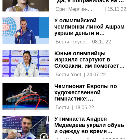
"Да, я поправилась на 12
кг, но какое вам дело?"
 Орит Мерлин-
|
15.11.22
Розенцвейг, журнал 
У олимпийской
"Ла-Иша" 
чемпионки Линой Ашрам
украли деньги и
документы
 Вести - mynet 
|
08.11.22
Юные олимпийцы
Израиля стартуют в
Словакии, им помогает
Линой Ашрам
 Вести-Ynet 
|
24.07.22
Чемпионат Европы по
художественной
гимнастике:
израильтянка Дарья
 Вести 
|
18.06.22
Атаманова завоевала
золото в личном
У гимнаста Андрея
многоборье
Медведева украли обувь
и одежду во время
тренировки в Нетании