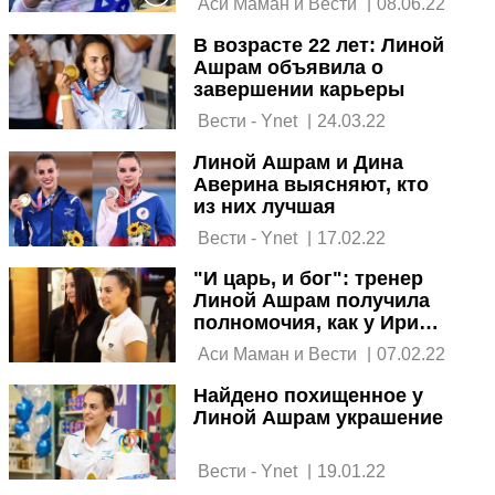
 Аси Маман и Вести 
|
08.06.22
В возрасте 22 лет: Линой
Ашрам объявила о
завершении карьеры
 Вести - Ynet 
|
24.03.22
Линой Ашрам и Дина
Аверина выясняют, кто
из них лучшая
 Вести - Ynet 
|
17.02.22
"И царь, и бог": тренер
Линой Ашрам получила
полномочия, как у Ирины
Винер-Усмановой
 Аси Маман и Вести 
|
07.02.22
Найдено похищенное у
Линой Ашрам украшение
 Вести - Ynet 
|
19.01.22