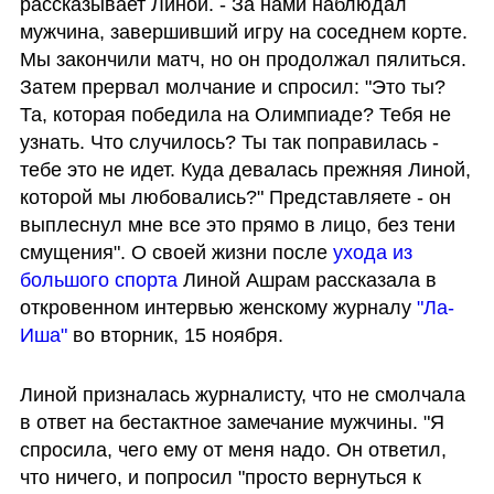
рассказывает Линой. - За нами наблюдал 
мужчина, завершивший игру на соседнем корте. 
Мы закончили матч, но он продолжал пялиться. 
Затем прервал молчание и спросил: "Это ты? 
Та, которая победила на Олимпиаде? Тебя не 
узнать. Что случилось? Ты так поправилась - 
тебе это не идет. Куда девалась прежняя Линой, 
которой мы любовались?" Представляете - он 
выплеснул мне все это прямо в лицо, без тени 
смущения". О своей жизни после 
ухода из 
большого спорта
 Линой Ашрам рассказала в 
откровенном интервью женскому журналу 
"Ла-
Иша"
 во вторник, 15 ноября.
Линой призналась журналисту, что не смолчала 
в ответ на бестактное замечание мужчины. "Я 
спросила, чего ему от меня надо. Он ответил, 
что ничего, и попросил "просто вернуться к 