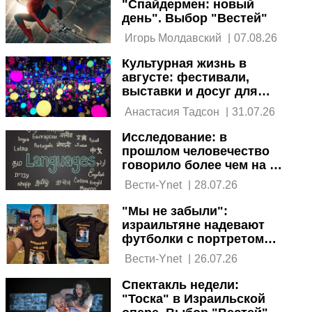
"Спайдермен: новый
день". Выбор "Вестей"
 Игорь Молдавский 
|
07.08.26
Культурная жизнь в
августе: фестивали,
выставки и досуг для
всей семьи
 Анастасия Тадсон 
|
31.07.26
Исследование: в
прошлом человечество
говорило более чем на 75
тысячах языков, теперь -
 Вести-Ynet 
|
28.07.26
7500
"Мы не забыли":
израильтяне надевают
футболки с портретом
Ариэля Бибаса на
 Вести-Ynet 
|
26.07.26
главные рок-концерты
мира
Спектакль недели:
"Тоска" в Израильской