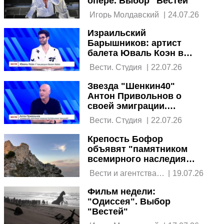
опере. Выбор "Вестей"
 Игорь Молдавский 
|
24.07.26
Израильский
Барышников: артист
балета Юваль Коэн в
поразительном
 Вести. Студия 
|
22.07.26
интервью в студии
"Вестей"
Звезда "Шенкин40"
Антон Привольнов о
своей эмиграции.
Интервью в студии
 Вести. Студия 
|
22.07.26
"Вестей"
Крепость Бофор
объявят "памятником
всемирного наследия
под угрозой"
 Вести и агентства 
|
19.07.26
новостей 
Фильм недели:
"Одиссея". Выбор
"Вестей"