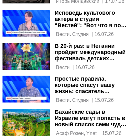
 Игорь Молдавский 
|
17.07.26
Исповедь культового
актера в студии
"Вестей": "Вот что я по-
настоящему люблю"
 Вести. Студия 
|
16.07.26
В 20-й раз: в Нетании
пройдет международный
фестиваль детских
театров
 Вести 
|
16.07.26
Простые правила,
которые спасут вашу
жизнь: спасатель
Евгений Голан в студии
 Вести. Студия 
|
15.07.26
"Вестей"
Бахайские сады в
Израиле могут попасть в
новый список семи чудес
света
 Асаф Розен, Ynet 
|
15.07.26