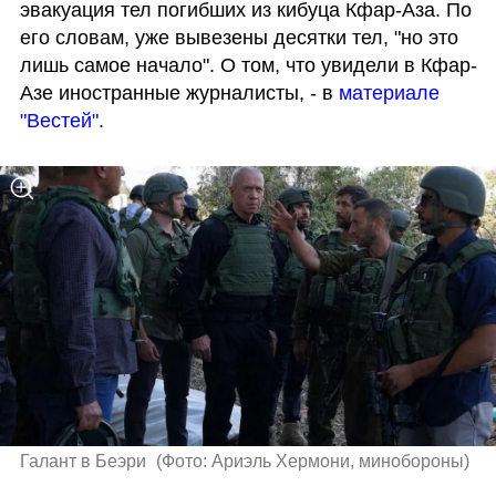
эвакуация тел погибших из кибуца Кфар-Аза. По 
его словам, уже вывезены десятки тел, "но это 
лишь самое начало". О том, что увидели в Кфар-
Азе иностранные журналисты, - в 
материале 
"Вестей"
.
Галант в Беэри 
(
Фото: Ариэль Хермони, минобороны
)